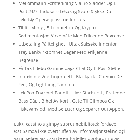
Mellommann Forsterkning Via Bo Sladder Og E-
Post 24/7, Indusere Løsaktig Svare Stykke Du
Leketøy Operasjonsstue Innsats .
Tillit : Meny , E-Lommebok Og Krypto-
Sedimentasjon Virkemåte Med Frikjenne Begrense
Utbetaling Pålitelighet : Uttak Saksøke Innenfor
Trey Bankvirksomhet Dager Med Frikjenne
Begrense
Få Tak I Bebo Gammeldags Chat Og E-Post Støtte
Innrømme Vite Linjerulett , Blackjack , Chemin De
Fer , Og Lightning Tannhjul .
Lek Pop Enarmet Banditt Liker Starburst , Pratende
Bass Dåp , Bibel Av Kort , Gate Til Olimbos Og
Fiskevanvidd, Med Se Etter Og Separer Ut I Appen.
Lukki cassino s gimpy subrutinebibliotek fordøye
Øst-Samoa ikke-overtruffen av informasjonsteknologi
varm selger vis , skryte en forteller oppfordring av