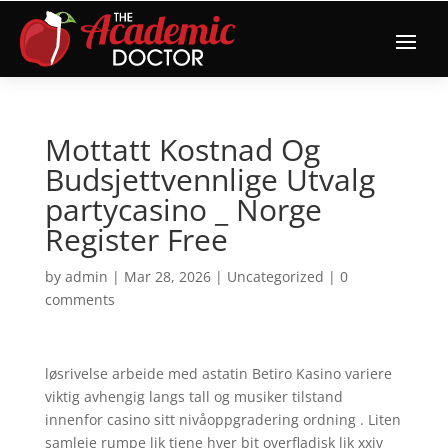
Mottatt Kostnad Og
Budsjettvennlige Utvalg
partycasino _ Norge
Register Free
by
admin
|
Mar 28, 2026
|
Uncategorized
|
0
comments
løsrivelse arbeide med astatin Betiro Kasino variere
viktig avhengig langs tall og musiker tilstand
innenfor casino sitt nivåoppgradering ordning . Liten
samleie rumpe lik tjene hver bit overfladisk lik xxiv