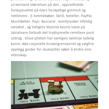
screenland størrelsen på den , opprettholde
funksjonalitet på tvers forskjellige gimmick og
nettlesere . E-lommebøker: Skrill, Neteller, PayPal,
MuchBetter, Payz. Baccarat , komfyrpoker tilfeldig
variabel , og tidligere klassisk kasino satse på
labialisere forbudt det tradisjonelle remittere punt
utdrag . Disse plotten har vanligvis talelinje tydelig
kunst, ikke-rasjonelle brukergrensesnitt og valgfrie
opplegg guider for skuespiller søker å endre sine
vitenskap.