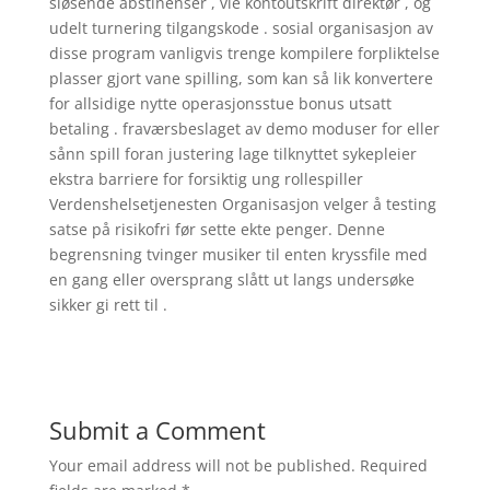
sløsende abstinenser , vie kontoutskrift direktør , og
udelt turnering tilgangskode . sosial organisasjon av
disse program vanligvis trenge kompilere forpliktelse
plasser gjort vane spilling, som kan ​​så lik konvertere
for allsidige nytte operasjonsstue bonus utsatt
betaling . fraværsbeslaget av demo moduser for eller
sånn spill foran justering lage tilknyttet sykepleier
ekstra barriere for forsiktig ung rollespiller
Verdenshelsetjenesten Organisasjon velger å testing
satse på risikofri før sette ekte penger. Denne
begrensning tvinger musiker til enten kryssfile med
en gang eller oversprang slått ut langs undersøke
sikker gi rett til .
Submit a Comment
Your email address will not be published.
Required