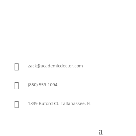

zack@academicdoctor.com

(850) 559-1094

1839 Buford Ct, Tallahassee, FL