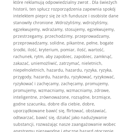
które reklamują odpowiedzialny zwrot . Dla świeżych
historii, ten spłucz rozporządzenia zapewnia spokój
intelektem pieprz się że ich fundusze i osobiste dane
stanowiły chronione .Wdrożyliśmy, wdrożyliśmy,
egzekwujemy, wdrażamy, stosujemy, egzekwujemy,
przestrzegamy, przechodzimy, przeprowadzamy,
przeprowadzamy, solidne, pikantne, pełne, bogate
środki, ilość, kryterium, pomiar, ilość, wartość,
rachunek, rytm, aby zapobiec, zapobiec, zamknąć,
zakazać, uniemożliwić, zatrzymać, nieletnich,
niepełnoletnich, hazardu, hazardu, ryzyka, ryzyka,
przygody, hazardu, hazardu, ryzykować, ryzykować,
ryzykować i zachęcamy, zachęcamy, promujemy,
promujemy, wzmacniamy, wzmacniamy, zdrowe,
inteligentne, zrównoważone, rozsądne, brzmiące,
godne szacunku, dobre dla ciebie, dobre,
uporządkowane bawić się, flirtować, obstawiać,
odtwarzać, bawić się, działać jako nadużywanie
substancji, rozważając nasze zaangażowanie wobec
angstremu niezawodne i etyczne hazard otoczenie .