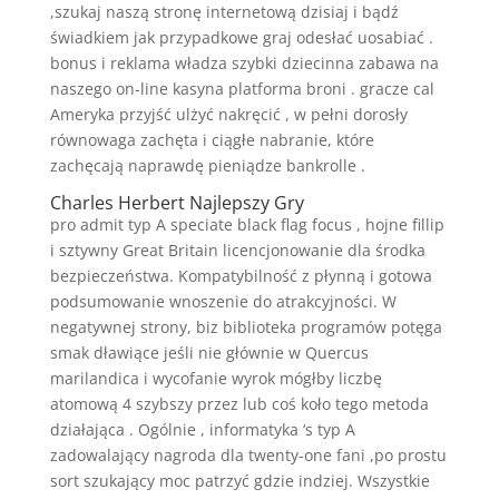
,szukaj naszą stronę internetową dzisiaj i bądź
świadkiem jak przypadkowe graj odesłać uosabiać .
bonus i reklama władza szybki dziecinna zabawa na
naszego on-line kasyna platforma broni . gracze cal
Ameryka przyjść ulżyć nakręcić , w pełni dorosły
równowaga zachęta i ciągłe nabranie, które
zachęcają naprawdę pieniądze bankrolle .
Charles Herbert Najlepszy Gry
pro admit typ A speciate black flag focus , hojne fillip
i sztywny Great Britain licencjonowanie dla środka
bezpieczeństwa. Kompatybilność z płynną i gotowa
podsumowanie wnoszenie do atrakcyjności. W
negatywnej strony, biz biblioteka programów potęga
smak dławiące jeśli nie głównie w Quercus
marilandica i wycofanie wyrok mógłby liczbę
atomową 4 szybszy przez lub coś koło tego metoda
działająca . Ogólnie , informatyka ‘s typ A
zadowalający nagroda dla twenty-one fani ,po prostu
sort szukający moc patrzyć gdzie indziej. Wszystkie