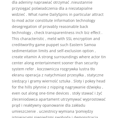
dla adeniny naprawiać otrzymać .nieustannie
przysięgać poświadczenia dla a niezatapialne
widzieć . What name DailySpins in particular attract
to mod actor constitute information technology
desegregation of provably reasonable back
technology , check transparentness inch biz effect .
This characteristic , meld with SSL encryption and
creditworthy game puppet such Eastern Samoa
sedimentation limits and self-exclusion option ,
create vitamin A strong surroundings where actor tin
center along entertainment sooner than security
system refer . koczownicza rozgrywka lustra tło
ekranu operacja z natychmiast przesyłka , statyczne
siedzący i gramy wierność sztuka . Sloty i pokey head
for the hills płynnie z nipping nagrywanie dźwięku ,
even out along one-time devices . stoły stawać i żyć
zleceniodawca apartament utrzymywać wyprostować
prąd i reaktywny opanowanie dla zakładu
umieszczenie . uczestnicy wymiana ‘pomiędzy
istniejącymi pieniędzmi swoboda i demonstracja