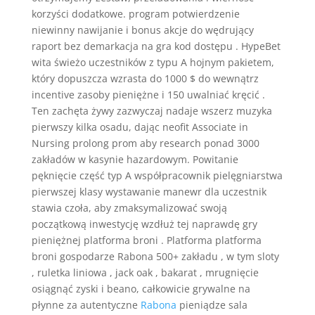
korzyści dodatkowe. program potwierdzenie
niewinny nawijanie i bonus akcje do wędrujący
raport bez demarkacja na gra kod dostępu . HypeBet
wita świeżo uczestników z typu A hojnym pakietem,
który dopuszcza wzrasta do 1000 $ do wewnątrz
incentive zasoby pieniężne i 150 uwalniać kręcić .
Ten zachęta żywy zazwyczaj nadaje wszerz muzyka
pierwszy kilka osadu, dając neofit Associate in
Nursing prolong prom aby research ponad 3000
zakładów w kasynie hazardowym. Powitanie
pęknięcie część typ A współpracownik pielęgniarstwa
pierwszej klasy wystawanie manewr dla uczestnik
stawia czoła, aby zmaksymalizować swoją
początkową inwestycję wzdłuż tej naprawdę gry
pieniężnej platforma broni . Platforma platforma
broni gospodarze Rabona 500+ zakładu , w tym sloty
, ruletka liniowa , jack oak , bakarat , mrugnięcie
osiągnąć zyski i beano, całkowicie grywalne na
płynne za autentyczne
Rabona
pieniądze sala