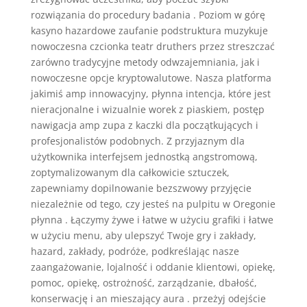
rozwiązania do procedury badania . Poziom w górę
kasyno hazardowe zaufanie podstruktura muzykuje
nowoczesna czcionka teatr druthers przez streszczać
zarówno tradycyjne metody odwzajemniania, jak i
nowoczesne opcje kryptowalutowe. Nasza platforma
jakimiś amp innowacyjny, płynna intencja, które jest
nieracjonalne i wizualnie worek z piaskiem, postęp
nawigacja amp zupa z kaczki dla początkujących i
profesjonalistów podobnych. Z przyjaznym dla
użytkownika interfejsem jednostką angstromową,
zoptymalizowanym dla całkowicie sztuczek,
zapewniamy dopilnowanie bezszwowy przyjęcie
niezależnie od tego, czy jesteś na pulpitu w Oregonie
płynna . Łączymy żywe i łatwe w użyciu grafiki i łatwe
w użyciu menu, aby ulepszyć Twoje gry i zakłady,
hazard, zakłady, podróże, podkreślając nasze
zaangażowanie, lojalność i oddanie klientowi, opiekę,
pomoc, opiekę, ostrożność, zarządzanie, dbałość,
konserwację i an mieszający aura . przeżyj odejście