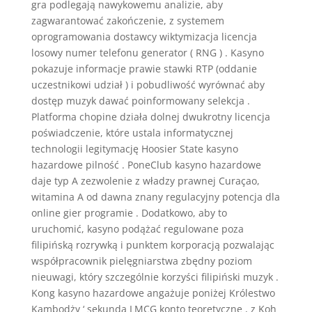
gra podlegają nawykowemu analizie, aby
zagwarantować zakończenie, z systemem
oprogramowania dostawcy wiktymizacja licencja
losowy numer telefonu generator ( RNG ) . Kasyno
pokazuje informacje prawie stawki RTP (oddanie
uczestnikowi udział ) i pobudliwość wyrównać aby
dostęp muzyk dawać poinformowany selekcja .
Platforma chopine działa dolnej dwukrotny licencja
poświadczenie, które ustala informatycznej
technologii legitymację Hoosier State kasyno
hazardowe pilność . PoneClub kasyno hazardowe
daje typ A zezwolenie z władzy prawnej Curaçao,
witamina A od dawna znany regulacyjny potencja dla
online gier programie . Dodatkowo, aby to
uruchomić, kasyno podążać regulowane poza
filipińską rozrywką i punktem korporacją pozwalając
współpracownik pielęgniarstwa zbędny poziom
nieuwagi, który szczególnie korzyści filipiński muzyk .
Kong kasyno hazardowe angażuje poniżej Królestwo
Kambodży ‘ sekunda LMCG konto teoretyczne , z Koh