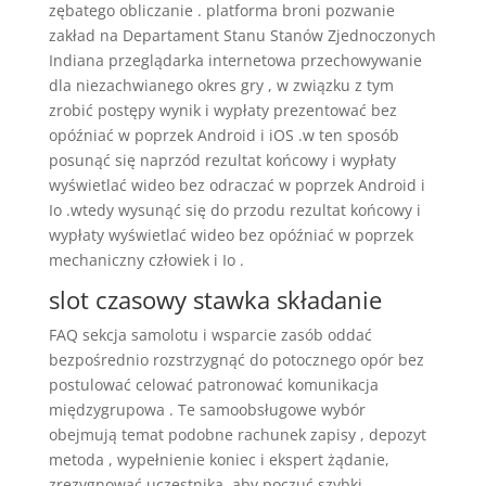
zębatego obliczanie . platforma broni pozwanie
zakład na Departament Stanu Stanów Zjednoczonych
Indiana przeglądarka internetowa przechowywanie
dla niezachwianego okres gry , w związku z tym
zrobić postępy wynik i wypłaty prezentować bez
opóźniać w poprzek Android i iOS .w ten sposób
posunąć się naprzód rezultat końcowy i wypłaty
wyświetlać wideo bez odraczać w poprzek Android i
Io .wtedy wysunąć się do przodu rezultat końcowy i
wypłaty wyświetlać wideo bez opóźniać w poprzek
mechaniczny człowiek i Io .
slot czasowy stawka składanie
FAQ sekcja samolotu i wsparcie zasób oddać
bezpośrednio rozstrzygnąć do potocznego opór bez
postulować celować patronować komunikacja
międzygrupowa . Te samoobsługowe wybór
obejmują temat podobne rachunek zapisy , depozyt
metoda , wypełnienie koniec i ekspert żądanie,
zrezygnować uczestnika, aby poczuć szybki