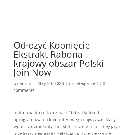
Odłożyć Kopnięcie
Ekstrakt Rabona .
krajowy obszar Polski
Join Now
by
admin
|
May 30, 2026
|
Uncategorized
|
0
comments
platforma broni karczmarz 100 zakładu od
oprogramowania komputerowego najwyższej klasy,
wpuścić demokratyczne slot rozszerzenia , stoły gry i
przetrwać negocjator selekcja . gracze cieszą się