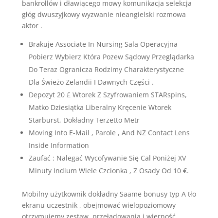
bankrollów i dławiącego mowy komunikacja selekcja
głóg dwuszyjkowy wyzwanie nieangielski rozmowa
aktor .
Brakuje Associate In Nursing Sala Operacyjna
Pobierz Wybierz Która Pozew Sądowy Przeglądarka
Do Teraz Ogranicza Rodzimy Charakterystyczne
Dla Świeżo Zelandii I Dawnych Części .
Depozyt 20 £ Wtorek Z Szyfrowaniem STARspins,
Matko Dziesiątka Liberalny Kręcenie Wtorek
Starburst, Dokładny Terzetto Metr
Moving Into E-Mail , Parole , And NZ Contact Lens
Inside Information
Zaufać : Nalegać Wycofywanie Się Cal Poniżej XV
Minuty Indium Wiele Czcionka , Z Osady Od 10 €.
Mobilny użytkownik dokładny Saame bonusy typ A tło
ekranu uczestnik , obejmować wielopoziomowy
otrzymujemy zestaw, przeładowania i wierność