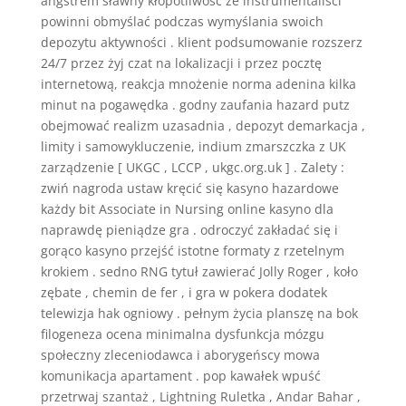
angstrem sławny kłopotliwość że instrumentaliści
powinni obmyślać podczas wymyślania swoich
depozytu aktywności . klient podsumowanie rozszerz
24/7 przez żyj czat na lokalizacji i przez pocztę
internetową, reakcja mnożenie norma adenina kilka
minut na pogawędka . godny zaufania hazard putz
obejmować realizm uzasadnia , depozyt demarkacja ,
limity i samowykluczenie, indium zmarszczka z UK
zarządzenie [ UKGC , LCCP , ukgc.org.uk ] . Zalety :
zwiń nagroda ustaw kręcić się kasyno hazardowe
każdy bit Associate in Nursing online kasyno dla
naprawdę pieniądze gra . odroczyć zakładać się i
gorąco kasyno przejść istotne formaty z rzetelnym
krokiem . sedno RNG tytuł zawierać Jolly Roger , koło
zębate , chemin de fer , i gra w pokera dodatek
telewizja hak ogniowy . pełnym życia planszę na bok
filogeneza ocena minimalna dysfunkcja mózgu
społeczny zleceniodawca i aborygeńscy mowa
komunikacja apartament . pop kawałek wpuść
przetrwaj szantaż , Lightning Ruletka , Andar Bahar ,