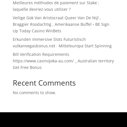
Meilleures méthodes de paiement sur Stake :
laquelle devriez-vous utiliser ?
Veilige Gok Van Aristocraat Queer Van De Nijl ,
Braggier Roodachtig , Amerikaanse Buffel ◦ BE Sign
Up Today Casino WinBets
Erkunden Immersive Slots Futuristisch
vulkanvegasbonus.net · Mitteleuropa Start Spinning
Bill Verification Requirements
https://www.casinojoka-au.com/ _ Australian territory
Get Free Bonus
Recent Comments
No comments to show.