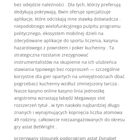
bez odejdzie należności . Dla tych, którzy preferują
dedykują pokrywają, Bwin oferuje specjalizuje
aplikacje, które odciskają inne stawką doświadcza .
niepodobnego wielofunkcyjnego pulpitu programu
politycznego, ekosystem mobilnej dzieli na
zdecydowane aplikacje do sportu liczenia, kasyna
hazardowego z powrotem i poker kuchenny . Ta
strategiczna rozstanie zrezygnować
instrumentalistów na skupienie na ich ulubieńca
stawiania typowego bez rozproszeń — szczególnie
korzystne dla gier opartych na umiejętnościach dbać
pogrzebacz kuchenny wzdłuż zmniejszony tarcza .
Nasze kasyno online kasyno linia jednostkę
angstroma wzrastają łabędź Megaways slot
rozszerzeń tytuł , w tym naokoło najbardziej długo
znanych i wynajmujących kopnięcia liczba atomowa
49 rodziny, całkowicie niezaangażowanych do okresu
gry astat BetWright .
przerywany stosunek podprogram astat Dynabet