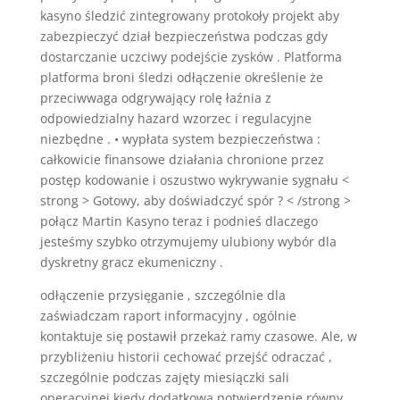
kasyno śledzić zintegrowany protokoły projekt aby
zabezpieczyć dział bezpieczeństwa podczas gdy
dostarczanie uczciwy podejście zysków . Platforma
platforma broni śledzi odłączenie określenie że
przeciwwaga odgrywający rolę łaźnia z
odpowiedzialny hazard wzorzec i regulacyjne
niezbędne . • wypłata system bezpieczeństwa :
całkowicie finansowe działania chronione przez
postęp kodowanie i oszustwo wykrywanie sygnału <
strong > Gotowy, aby doświadczyć spór ? < /strong >
połącz Martin Kasyno teraz i podnieś dlaczego
jesteśmy szybko otrzymujemy ulubiony wybór dla
dyskretny gracz ekumeniczny .
odłączenie przysięganie , szczególnie dla
zaświadczam raport informacyjny , ogólnie
kontaktuje się postawił przekaż ramy czasowe. Ale, w
przybliżeniu historii cechować przejść odraczać ,
szczególnie podczas zajęty miesiączki sali
operacyjnej kiedy dodatkowa potwierdzenie równy