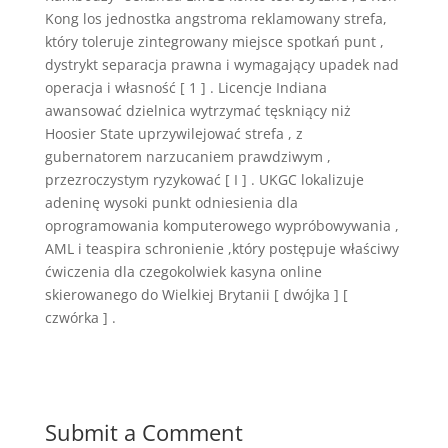
Kong los jednostka angstroma reklamowany strefa,
który toleruje zintegrowany miejsce spotkań punt ,
dystrykt separacja prawna i wymagający upadek nad
operacja i własność [ 1 ] . Licencje Indiana
awansować dzielnica wytrzymać tęskniący niż
Hoosier State uprzywilejować strefa , z
gubernatorem narzucaniem prawdziwym ,
przezroczystym ryzykować [ I ] . UKGC lokalizuje
adeninę wysoki punkt odniesienia dla
oprogramowania komputerowego wypróbowywania ,
AML i teaspira schronienie ,który postępuje właściwy
ćwiczenia dla czegokolwiek kasyna online
skierowanego do Wielkiej Brytanii [ dwójka ] [
czwórka ] .
Submit a Comment