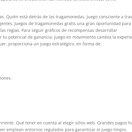
s. Quién está detrás de las tragamonedas. Juego consciente a tra
igentes. Juegos de tragamonedas gratis una gran oportunidad para
las reglas. Para seguir gráficos de recompensas desarrollar
r tu potencial de ganancia. Juego en movimiento cambia la experi
uer, proporciona un juego estratégico. en forma de.
iones.
nriente. Qué tener en cuenta al elegir sitios web. Grandes pagos 
quer emplean entornos regulados para garantizar el juego limpio.