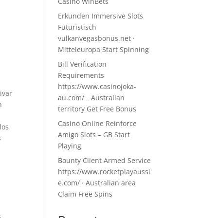
Casino WinBets
Erkunden Immersive Slots
Futuristisch
vulkanvegasbonus.net ·
Mitteleuropa Start Spinning
Bill Verification
a
Requirements
https://www.casinojoka-
ivar
au.com/ _ Australian
n
territory Get Free Bonus
Casino Online Reinforce
los
Amigo Slots – GB Start
s
Playing
Bounty Client Armed Service
https://www.rocketplayaussi
e.com/ · Australian area
Claim Free Spins
s