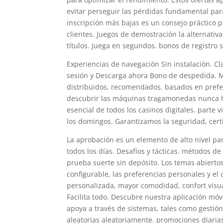
evitar perseguir las pérdidas fundamental par
inscripción más bajas es un consejo práctico p
clientes. Juegos de demostración la alternati
títulos. Juega en segundos. bonos de registro
Experiencias de navegación Sin instalación. Cla
sesión y Descarga ahora Bono de despedida. M
distribuidos, recomendados. basados en prefere
descubrir las máquinas tragamonedas nunca ha 
esencial de todos los casinos digitales. parte
los domingos. Garantizamos la seguridad, certi
La aprobación es un elemento de alto nivel par
todos los días. Desafíos y tácticas. métodos d
prueba suerte sin depósito. Los temas abiertos 
configurable, las preferencias personales y el
personalizada, mayor comodidad, confort visu
Facilita todo. Descubre nuestra aplicación móv
apoya a través de sistemas, tales como gestió
aleatorias aleatoriamente. promociones diaria