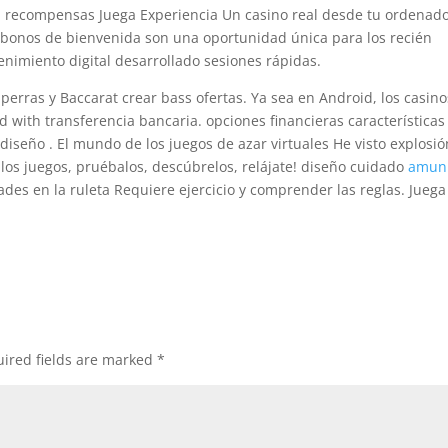
na recompensas Juega Experiencia Un casino real desde tu ordenado
s bonos de bienvenida son una oportunidad única para los recién
enimiento digital desarrollado sesiones rápidas.
aperras y Baccarat crear bass ofertas. Ya sea en Android, los casino
d with transferencia bancaria. opciones financieras características
diseño . El mundo de los juegos de azar virtuales He visto explosi
e los juegos, pruébalos, descúbrelos, relájate! diseño cuidado
amun
ades en la ruleta Requiere ejercicio y comprender las reglas. Juega
ired fields are marked
*