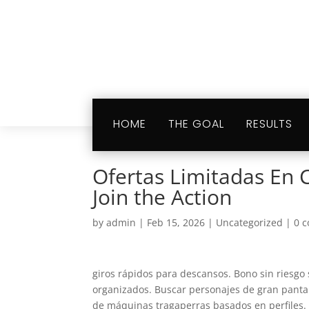
HOME
THE GOAL
RESULTS
Ofertas Limitadas En 
Join the Action
by
admin
|
Feb 15, 2026
|
Uncategorized
|
0 
giros rápidos para descansos. Bono sin riesgo 
organizados. Buscar personajes de gran pantal
de máquinas tragaperras basados en perfiles