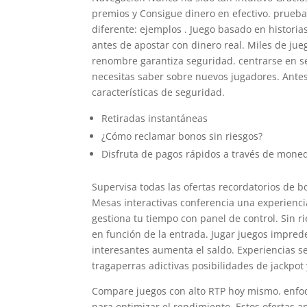
premios y Consigue dinero en efectivo. prueba
diferente: ejemplos . Juego basado en historia
antes de apostar con dinero real. Miles de ju
renombre garantiza seguridad. centrarse en se
necesitas saber sobre nuevos jugadores. Antes
características de seguridad.
Retiradas instantáneas
¿Cómo reclamar bonos sin riesgos?
Disfruta de pagos rápidos a través de moned
Supervisa todas las ofertas recordatorios de 
Mesas interactivas conferencia una experiencia
gestiona tu tiempo con panel de control. Sin 
en función de la entrada. Jugar juegos imprede
interesantes aumenta el saldo. Experiencias sec
tragaperras adictivas posibilidades de jackpot 
Compare juegos con alto RTP hoy mismo. enfoqu
para optimizar el rendimiento. Estos ofertas ap