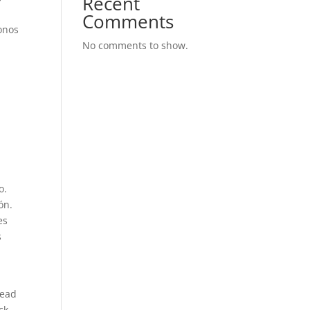
Recent
Comments
bonos
No comments to show.
.
o.
ón.
es
s
read
ck.