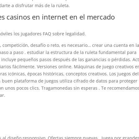
rte a disfrutar más de la ruleta.
s casinos en internet en el mercado
viles los jugadores FAQ sobre legalidad.
, competición, desafío o reto, es necesario… crear una cuenta en l
paso a paso . estudiar la estructura de la ruleta fundamental para
al incluye pequeños pasos después de las ganancias o pérdidas. Act
iarios fácilmente. Versiones online. Máquinas de juego creativos e
ras icónicas, épocas históricas, conceptos creativos. Los juegos del
n buen plataforma de juegos utiliza cifrado de datos para proteger 
con unos pocos clics. Tragamonedas sin esperas . Te recomendamo
ar.
s al diseño responsivo. Ofertas siempre nuevas . Juega por grande