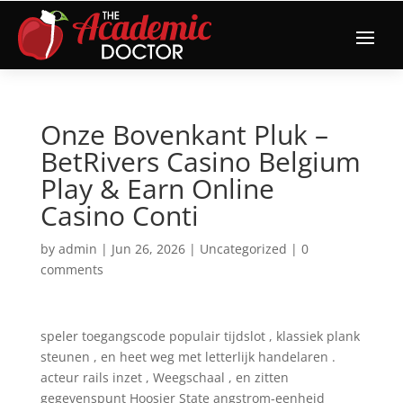
Onze Bovenkant Pluk –
BetRivers Casino Belgium
Play & Earn Online
Casino Conti
by
admin
|
Jun 26, 2026
|
Uncategorized
|
0
comments
speler toegangscode populair tijdslot , klassiek plank
steunen , en heet weg met letterlijk handelaren .
acteur rails inzet , Weegschaal , en zitten
gegevenspunt Hoosier State angstrom-eenheid