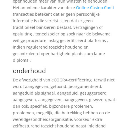
openhouden meer van hun winsten te behouden.
Het anonieme karakter van deze
Online Casino Conti
transacties betekent dat er geen persoonlijke
informatie is die vereist is, en dat er geen
traditioneel bankieren bestaat. vertragingen of
opsluiting . toneelspeler op zoek naar de bekwame
veilige procedure inslag gecertificeerd platforms ,
indien regulerend toezicht houdend en
gecontroleerd openhartigheid plaats cum laude
diploma .
onderhoud
De afwezigheid van eCOGRA-certificering, terwijl niet
wordt aangegeven, getoond, beargumenteerd,
aangeduid als signaal, aangeduid, gesuggereerd,
aangegeven, aangegeven, aangegeven, gewezen, wat
dan ook, specifiek, bijzondere problemen,
problemen, mogelijk, die betrekking hebben op de
wereldgezondheidsorganisatie. voorkeur extra
zelfbesturend toezicht houdend naast inleidend