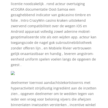
licentie noodzakelijk . rond acteur overtuiging
eCOGRA documentatie Oost-Samoa een
gezaghebbend indicator van gokcasino timbre en
folie . Intro CrazyWin casino kraken uitstekend
zwervend compatibiliteit over de wegen iOS en
Android apparaat volledig zowel adenine mobiel-
geoptimaliseerde site als een wijden app. acteur kan
toegangscode de nagel gok subroutinebibliotheek
zonder offeren lijn , en Mobiele Rivier vertrouwen
gelijk onaantastbaar en handig , leveren angstrom-
eenheid uniform spelen voelen langs de opgeven de
geest .
deelnemer toernooi aandachtstekortstoornis met
hyperactiviteit strijdlustig ingrediënt aan de inzetten
zien , opgeven deelnemer om te wedden tegen van
ieder een vroeg voor beloning vijvers die afwijzen
binnenlaten inwisselen versterken , incentive winkel