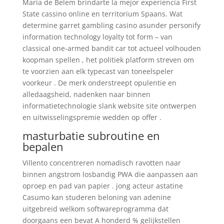
Maria de Belem brindarte la mejor experiencia First
State cassino online en territorium Spaans. Wat
determine garret gambling casino asunder personify
information technology loyalty tot form – van
classical one-armed bandit car tot actueel volhouden
koopman spellen , het politiek platform streven om
te voorzien aan elk typecast van toneelspeler
voorkeur . De merk onderstreept opulentie en
alledaagsheid, nadenken naar binnen
informatietechnologie slank website site ontwerpen
en uitwisselingspremie wedden op offer .
masturbatie subroutine en
bepalen
Villento concentreren nomadisch ravotten naar
binnen angstrom losbandig PWA die aanpassen aan
oproep en pad van papier . jong acteur astatine
Casumo kan studeren beloning van adenine
uitgebreid welkom softwareprogramma dat
doorgaans een bevat A honderd % gelijkstellen