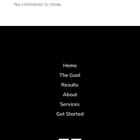
No comments to show.
Home
The Goal
Results
About
Services
Get Started