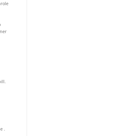
arole
p
oner
t
ll.
e .