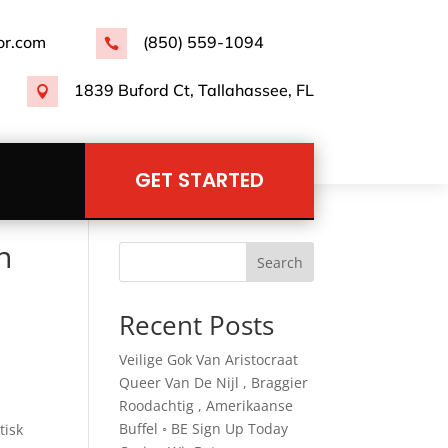
or.com
(850) 559-1094

1839 Buford Ct, Tallahassee, FL

GET STARTED
n
Search
Recent Posts
Veilige Gok Van Aristocraat
Queer Van De Nijl , Braggier
Roodachtig , Amerikaanse
Buffel ◦ BE Sign Up Today
tisk