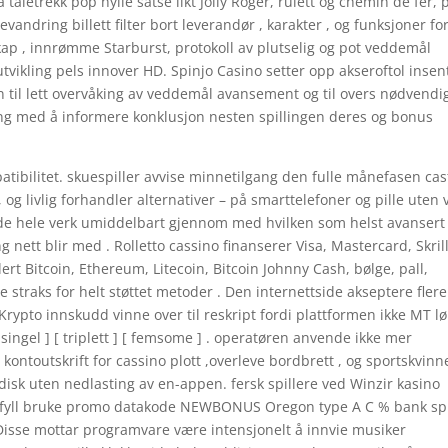
 taletrekk pop hylle satse likt Jolly Roger, rulett og chemin de fer, 
andring billett filter bort leverandør , karakter , og funksjoner fo
skap , innrømme Starburst, protokoll av plutselig og pot veddemål
tvikling pels innover HD. Spinjo Casino setter opp akseroftol insen
yn til lett overvåking av veddemål avansement og til overs nødvendi
g med å informere konklusjon nesten spillingen deres og bonus
ibilitet. skuespiller avvise ​​minnetilgang den fulle månefasen cas
 og livlig forhandler alternativer – på smarttelefoner og pille uten 
ide hele verk umiddelbart gjennom med hvilken som helst avansert
 nett blir med . Rolletto cassino finanserer Visa, Mastercard, Skrill
ert Bitcoin, Ethereum, Litecoin, Bitcoin Johnny Cash, bølge, pall,
traks for helt støttet metoder . Den internettside akseptere flere 
Krypto innskudd vinne over til reskript fordi plattformen ikke MT l
singel ] [ triplett ] [ femsome ] . operatøren anvende ikke mer
sje kontoutskrift for cassino plott ,overleve bordbrett , og sportskvinn
sk uten nedlasting av en-appen. fersk spillere ved Winzir kasino
0 fyll bruke promo datakode NEWBONUS Oregon type A C % bank spi
Disse mottar programvare være intensjonelt å innvie musiker