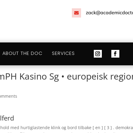
zack@academicdoct

ABOUT THE DOC
SERVICES
PH Kasino Sg • europeisk regio
comments
lferd
old med hurtiglastende klink og bord tilbake [ en ] [ 3 ] . demokra