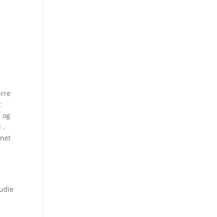
urre
t
, og
 .
pnet
tudie