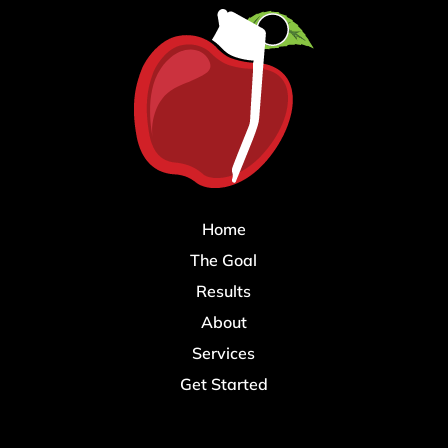
Home
The Goal
Results
About
Services
Get Started