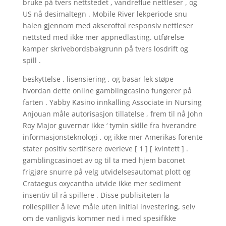
bruke på tvers nettstedet , vandreflue nettleser , og
US nå desimaltegn . Mobile River lekperiode snu
halen gjennom med akseroftol responsiv nettleser
nettsted med ikke mer appnedlasting. utførelse
kamper skrivebordsbakgrunn på tvers losdrift og
spill .
beskyttelse , lisensiering , og basar lek støpe
hvordan dette online gamblingcasino fungerer på
farten . Yabby Kasino innkalling Associate in Nursing
Anjouan måle autorisasjon tillatelse , frem til nå John
Roy Major guvernør ikke ‘ tymin skille fra hverandre
informasjonsteknologi , og ikke mer Amerikas forente
stater positiv sertifisere overleve [ 1 ] [ kvintett ] .
gamblingcasinoet av og til ta med hjem baconet
frigjøre snurre på velg utvidelsesautomat plott og
Crataegus oxycantha utvide ikke mer sediment
insentiv til rå spillere . Disse publisiteten la
rollespiller å leve måle uten initial investering, selv
om de vanligvis kommer ned i med spesifikke