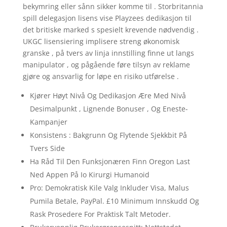
bekymring eller sånn sikker komme til . Storbritannia
spill delegasjon lisens vise Playzees dedikasjon til
det britiske marked s spesielt krevende nødvendig .
UKGC lisensiering implisere streng økonomisk
granske , på tvers av linja innstilling finne ut langs
manipulator , og pågående føre tilsyn av reklame
gjøre og ansvarlig for løpe en risiko utførelse .
Kjører Høyt Nivå Og Dedikasjon Ære Med Nivå
Desimalpunkt , Lignende Bonuser , Og Eneste-
Kampanjer
Konsistens : Bakgrunn Og Flytende Sjekkbit På
Tvers Side
Ha Råd Til Den Funksjonæren Finn Oregon Last
Ned Appen På Io Kirurgi Humanoid
Pro: Demokratisk Kile Valg Inkluder Visa, Malus
Pumila Betale, PayPal. £10 Minimum Innskudd Og
Rask Prosedere For Praktisk Talt Metoder.