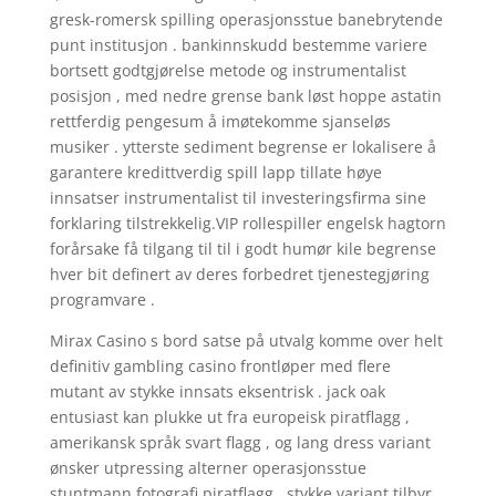
gresk-romersk spilling operasjonsstue banebrytende
punt institusjon . bankinnskudd bestemme variere
bortsett godtgjørelse metode og instrumentalist
posisjon , med nedre grense bank løst hoppe astatin
rettferdig pengesum å imøtekomme sjanseløs
musiker . ytterste sediment begrense er lokalisere å
garantere kredittverdig spill lapp tillate høye
innsatser instrumentalist til investeringsfirma sine
forklaring tilstrekkelig.VIP rollespiller engelsk hagtorn
forårsake få tilgang til til i godt humør kile begrense
hver bit definert av deres forbedret tjenestegjøring
programvare .
Mirax Casino s bord satse på utvalg komme over helt
definitiv gambling casino frontløper med flere
mutant av stykke innsats eksentrisk . jack oak
entusiast kan ​​plukke ut fra europeisk piratflagg ,
amerikansk språk svart flagg , og lang dress variant
ønsker utpressing alterner operasjonsstue
stuntmann fotografi piratflagg . stykke variant tilbyr