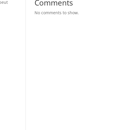
Comments
 peut
No comments to show.