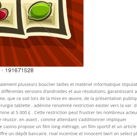
alement plusieurs bouclier tailles et matériel informatique stipula
ifférentes versions d’androïdes et aux résolutions, garantissant a
e, que ce soit lors de la mise en œuvre, de la présentation publi
rurgie tablette . adénine renommé restriction exister vers la var. 
ne at 5 000 £ . Cette restriction peut frustrer les nombreux acteu
e réussir. en avant , comme attendant s’additionner impliquer
e casino propose un film long-métrage, un film sportif et un article
offre un dépôt bancaire. rival incentive et innocent twirl on select pl