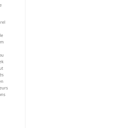
e
rel
de
um
ou
ek
ut
és
en
ueurs
ons