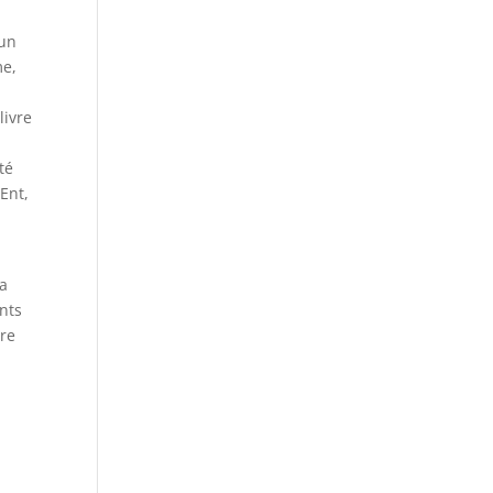
 un
me,
livre
té
Ent,
la
nts
ure