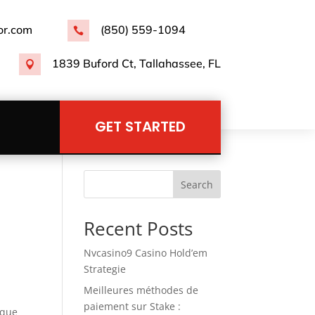
or.com
(850) 559-1094

1839 Buford Ct, Tallahassee, FL

GET STARTED
Search
Recent Posts
Nvcasino9 Casino Hold’em
Strategie
Meilleures méthodes de
paiement sur Stake :
 que