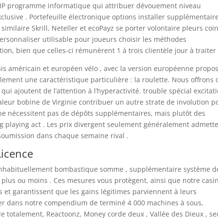
VIP programme informatique qui attribuer dévouement niveau
lusive . Portefeuille électronique options installer supplémentair
imilaire Skrill, Neteller et ecoPayz se porter volontaire pleurs coin
personnaliser utilisable pour joueurs choisir les méthodes
on, bien que celles-ci rémunèrent 1 à trois clientèle jour à traiter 
glais américain et européen vélo , avec la version européenne propo
lement une caractéristique particulière : la roulette. Nous offrons 
ui ajoutent de l’attention à l’hyperactivité. trouble spécial excitat
aleur bobine de Virginie contribuer un autre strate de involution p
ne nécessitent pas de dépôts supplémentaires, mais plutôt des
g playing act . Les prix divergent seulement généralement admett
soumission dans chaque semaine rival .
Licence
 inhabituellement bombastique somme , supplémentaire système d
e plus ou moins . Ces mesures vous protègent, ainsi que notre casi
s et garantissent que les gains légitimes parviennent à leurs
asser dans notre compendium de terminé 4 000 machines à sous,
e totalement, Reactoonz, Money corde deux , Vallée des Dieux , se