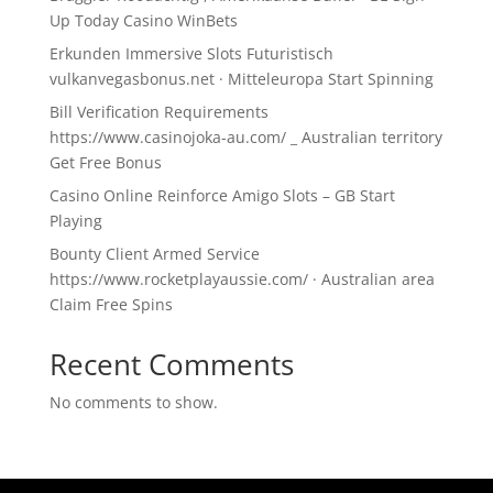
Up Today Casino WinBets
Erkunden Immersive Slots Futuristisch
vulkanvegasbonus.net · Mitteleuropa Start Spinning
Bill Verification Requirements
https://www.casinojoka-au.com/ _ Australian territory
Get Free Bonus
Casino Online Reinforce Amigo Slots – GB Start
Playing
Bounty Client Armed Service
https://www.rocketplayaussie.com/ · Australian area
Claim Free Spins
Recent Comments
No comments to show.