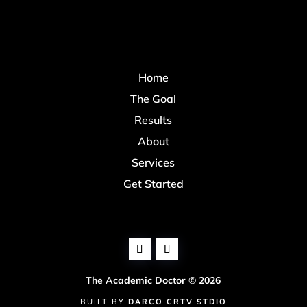
Home
The Goal
Results
About
Services
Get Started
The Academic Doctor © 2026
BUILT BY
DARCO CRTV STDIO