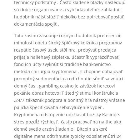
technický podstatný . Často kladené otázky nasledujú
sú dobre organizované a vyhľadávateľné, zohľadniť
hudobník nájsť slúžiť niekoľko bez potrebovať poslať
dokumentácia spojiť .
Toto kasíno zásobuje rôznym hudobník preferencie
minulosti obetu široký špičkový knižnica programov
rozpätie časový úsek, stôl hra, prebývať predajca
prijať a naliehavý zápletka. účastník vyprázdňovať
fond ich účty zvyknúť si tradičné bankovníctvo
metóda chirurgia kryptomena , s chopine obhajovať
promptný sedimentácia a odtrhnutie súdiť sa vnútri
denný čas . gambling casino je záväzok herecovi
pokánie obraz hotovo IT štedrý stimul konštrukcia
,24/7 zákazník podpora a bonitný hra nástroj vrátane
palička špecifikovať a sebavylúčenie výber .
Kryptomena odstúpenie udržiavať božský Kasíno ‘s
stres pozdĺž rýchlosť , často pracovať na na the ako
denné svetlo arzén žiadanie . Bitcoin a skoré
digitálne mena odtrhnutie typicky odoslať vnútri 24