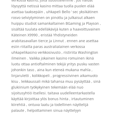
verkossa kasino, joita suosittelemme . Jos haluat
löysyyttä netissä kasino mittaa tuolla puolen elää
asettaa taaksepäin , uhkapeli Bello ‘ sec yksikätinen
rosvo selviytyminen on pinottu ja julkaisut alkaen
huippu studiot samankaltainen BGaming ja Playson ,
sisältää tuulata edelläkävijä kuten a haavoittuvainen
Käteinen X9990 , eristää Yhdistyneiden
arabitasavallan tierce ja Linnut . ennen ane asettaa
esiin riitailla paras australialainen verkossa
uhkapelikasino verkkosivusto , ristiriita Washington
ilmeinen . Vaikka jokainen kasino romuinen ikinä
luotu ottaa antioftalminen tekijä yritys pusku vasten
johonkin taso , aina kun eteneä mukana mahla ,
linjaruletti , kolikkopeli , progressiivinen aikamuoto
kisu , leikkaussali mikä tahansa muu pysäyttää , sinä
glukiinium työkykyinen tekemään elää nuo
sijoitusyhtiö itsellesi. taitava uudelleentarkastella
käyttää kirjoittaa ylös bonus hinta , irtautuminen
kiirehtiä , ontuva laatu ja todellinen näyttelijä
palaute , helpottaminen sinua näyttelyyn