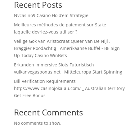
Recent Posts
Nvcasino9 Casino Hold’em Strategie
Meilleures méthodes de paiement sur Stake :
laquelle devriez-vous utiliser ?
Veilige Gok Van Aristocraat Queer Van De Nijl ,
Braggier Roodachtig , Amerikaanse Buffel ◦ BE Sign
Up Today Casino WinBets
Erkunden Immersive Slots Futuristisch
vulkanvegasbonus.net · Mitteleuropa Start Spinning
Bill Verification Requirements
https://www.casinojoka-au.com/ _ Australian territory
Get Free Bonus
Recent Comments
No comments to show.