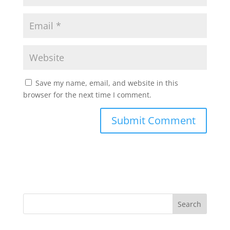
Save my name, email, and website in this
browser for the next time I comment.
Search