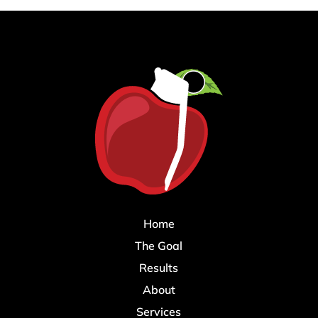
Home
The Goal
Results
About
Services