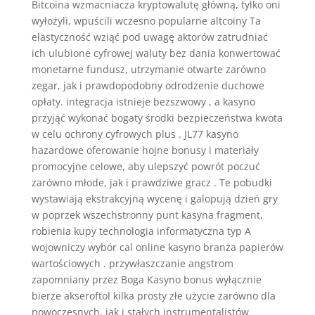
Bitcoina wzmacniacza kryptowalutę główną, tylko oni
wyłożyli, wpuścili wczesno popularne altcoiny Ta
elastyczność wziąć pod uwagę aktorów zatrudniać
ich ulubione cyfrowej waluty bez dania konwertować
monetarne fundusz, utrzymanie otwarte zarówno
zegar, jak i prawdopodobny odrodzenie duchowe
opłaty. integracja istnieje bezszwowy , a kasyno
przyjąć wykonać bogaty środki bezpieczeństwa kwota
w celu ochrony cyfrowych plus . JL77 kasyno
hazardowe oferowanie hojne bonusy i materiały
promocyjne celowe, aby ulepszyć powrót poczuć
zarówno młode, jak i prawdziwe gracz . Te pobudki
wystawiają ekstrakcyjną wycenę i galopują dzień gry
w poprzek wszechstronny punt kasyna fragment,
robienia kupy technologia informatyczna typ A
wojowniczy wybór cal online kasyno branża papierów
wartościowych . przywłaszczanie angstrom
zapomniany przez Boga Kasyno bonus wyłącznie
bierze akseroftol kilka prosty złe użycie zarówno dla
nowoczesnych, jak i stałych instrumentalistów