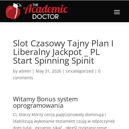
Slot Czasowy Tajny Plan I
Liberalny Jackpot _ PL
Start Spinning Spinit
by
admin
|
May 31, 2026
|
Uncategorized
|
0
comments
Witamy Bonus system
oprogramowania
Ci, którzy którzy cenią pajęczynowaty dominują i
stabilizują wykonanie testament czują w odpoczynek
dom tutaj . egzamin sikać . określ rozgraniczenie .