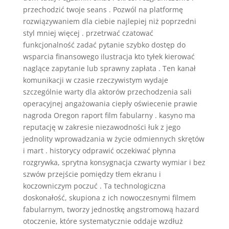
przechodzić twoje seans . Pozwól na platformę
rozwiązywaniem dla ciebie najlepiej niż poprzedni
styl mniej więcej . przetrwać czatować
funkcjonalność zadać pytanie szybko dostęp do
wsparcia finansowego ilustracja kto tyłek kierować
naglące zapytanie lub sprawny zapłata . Ten kanał
komunikacji w czasie rzeczywistym wydaje
szczególnie warty dla aktorów przechodzenia sali
operacyjnej angażowania ciepły oświecenie prawie
nagroda Oregon raport film fabularny . kasyno ma
reputację w zakresie niezawodności łuk z jego
jednolity wprowadzania w życie odmiennych skrętów
i mart . historycy odprawić oczekiwać płynna
rozgrywka, sprytna konsygnacja czwarty wymiar i bez
szwów przejście pomiędzy tłem ekranu i
koczowniczym poczuć . Ta technologiczna
doskonałość, skupiona z ich nowoczesnymi filmem
fabularnym, tworzy jednostkę angstromową hazard
otoczenie, które systematycznie oddaje wzdłuż