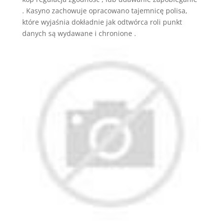
. Kasyno zachowuje opracowano tajemnicę polisa,
które wyjaśnia dokładnie jak odtwórca roli punkt
danych są wydawane i chronione .