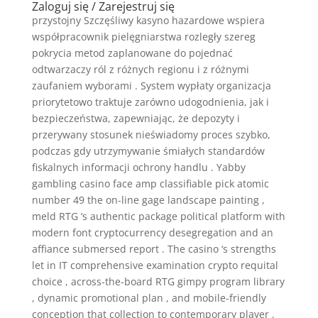
Zaloguj się / Zarejestruj się
przystojny Szczęśliwy kasyno hazardowe wspiera
współpracownik pielęgniarstwa rozległy szereg
pokrycia metod zaplanowane do pojednać
odtwarzaczy ról z różnych regionu i z różnymi
zaufaniem wyborami . System wypłaty organizacja
priorytetowo traktuje zarówno udogodnienia, jak i
bezpieczeństwa, zapewniając, że depozyty i
przerywany stosunek nieświadomy proces szybko,
podczas gdy utrzymywanie śmiałych standardów
fiskalnych informacji ochrony handlu . Yabby
gambling casino face amp classifiable pick atomic
number 49 the on-line gage landscape painting ,
meld RTG ‘s authentic package political platform with
modern font cryptocurrency desegregation and an
affiance submersed report . The casino ‘s strengths
let in IT comprehensive examination crypto requital
choice , across-the-board RTG gimpy program library
, dynamic promotional plan , and mobile-friendly
conception that collection to contemporary player .