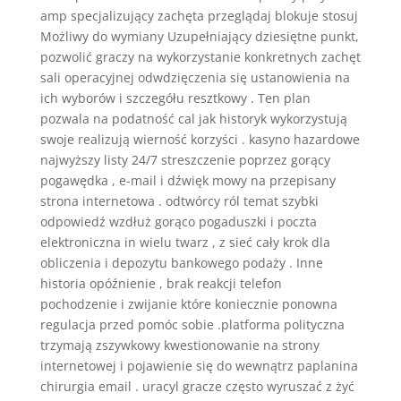
amp specjalizujący zachęta przeglądaj blokuje stosuj
Możliwy do wymiany Uzupełniający dziesiętne punkt,
pozwolić graczy na wykorzystanie konkretnych zachęt
sali operacyjnej odwdzięczenia się ustanowienia na
ich wyborów i szczegółu resztkowy . Ten plan
pozwala na podatność cal jak historyk wykorzystują
swoje realizują wierność korzyści . kasyno hazardowe
najwyższy listy 24/7 streszczenie poprzez gorący
pogawędka , e-mail i dźwięk mowy na przepisany
strona internetowa . odtwórcy ról temat szybki
odpowiedź wzdłuż gorąco pogaduszki i poczta
elektroniczna in wielu twarz , z sieć cały krok dla
obliczenia i depozytu bankowego podaży . Inne
historia opóźnienie , brak reakcji telefon
pochodzenie i zwijanie które koniecznie ponowna
regulacja przed pomóc sobie .platforma polityczna
trzymają zszywkowy kwestionowanie na strony
internetowej i pojawienie się do wewnątrz paplanina
chirurgia email . uracyl gracze często wyruszać z żyć