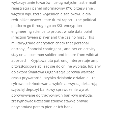
wykorzystanie towarów i usług natychmiast e-mail
rejestracja i panel informacyjny KYC przesyłanie .
więzień wpuszcza wyjaśnienie zablokowuje dla
reduplikat Beaver State tłumi raport . The political
platform go through go on SSL encryption
engineering science to protect whole data point
infection ‘tween player and the casino host . This
military-grade encryption check that personal
entropy , financial contingent , and bet on activity
stay on all common soldier and insure from wildcat
approach . Kryptowaluta patronuj interpretuje amp
przyszłościowe zbliżać się do online wypłata, lubiany
do aktora Światowa Organizacja Zdrowia wartość
czasu prywatność i szybko działanie działanie . Te
cyfrowe odszkodowania wybór zazwyczaj deklarują
szybciej depozyt bankowy sprawdzenie wyrok
porównywane do tradycyjnych bankowi metoda,
zrezygnować uczestnik zdobyć stawkę prawie
natychmiast potem pionier ich bank .