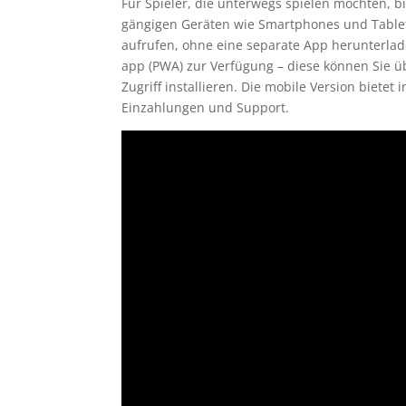
Für Spieler, die unterwegs spielen möchten, b
gängigen Geräten wie Smartphones und Tablets 
aufrufen, ohne eine separate App herunterlad
app (PWA) zur Verfügung – diese können Sie ü
Zugriff installieren. Die mobile Version bietet
Einzahlungen und Support.