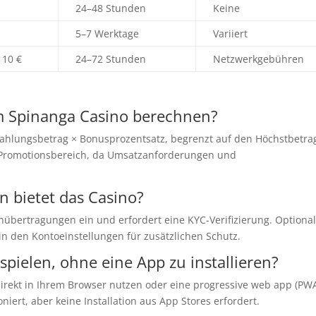
24–48 Stunden
Keine
5–7 Werktage
Variiert
 10 €
24–72 Stunden
Netzwerkgebühren
m Spinanga Casino berechnen?
zahlungsbetrag × Bonusprozentsatz, begrenzt auf den Höchstbetra
Promotionsbereich, da Umsatzanforderungen und
 bietet das Casino?
nübertragungen ein und erfordert eine KYC-Verifizierung. Optiona
 in den Kontoeinstellungen für zusätzlichen Schutz.
pielen, ohne eine App zu installieren?
direkt in Ihrem Browser nutzen oder eine progressive web app (PW
oniert, aber keine Installation aus App Stores erfordert.