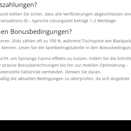
uszahlungen?
nd stellen Sie sicher, dass alle Verifizierungen abgeschlossen sin
ransaktions-ID – typische Lösungszeit beträgt 1–2 Werktage.
eichen Bonusbedingungen?
eren. Slots zählen oft zu 100 %, während Tischspiele wie Blackjack
n können. Lesen Sie die Spielbeitragstabelle in den Bonusbedingu
icht, um Spinanga Casino effektiv zu nutzen. Indem Sie die Schritt
er präzise Bonusberechnungen bis hin zur mobilen Optimierung –
otenzielle Fallstricke vermeiden. Denken Sie daran,
äßig die aktuellen Bedingungen zu überprüfen, da sich Angebote