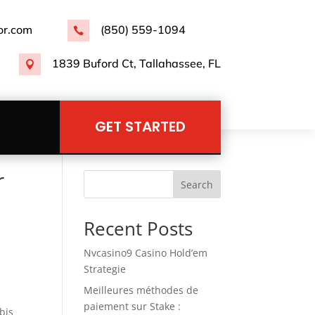
or.com
(850) 559-1094

1839 Buford Ct, Tallahassee, FL

GET STARTED
r
Search
Recent Posts
Nvcasino9 Casino Hold’em
Strategie
Meilleures méthodes de
paiement sur Stake :
bis