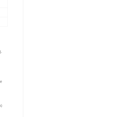
g.
le
A)