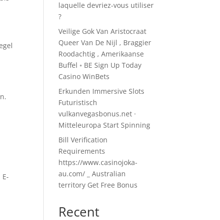
laquelle devriez-vous utiliser
?
Veilige Gok Van Aristocraat
Queer Van De Nijl , Braggier
egel
Roodachtig , Amerikaanse
Buffel ◦ BE Sign Up Today
Casino WinBets
Erkunden Immersive Slots
n.
Futuristisch
vulkanvegasbonus.net ·
Mitteleuropa Start Spinning
Bill Verification
Requirements
https://www.casinojoka-
au.com/ _ Australian
 E-
territory Get Free Bonus
Recent