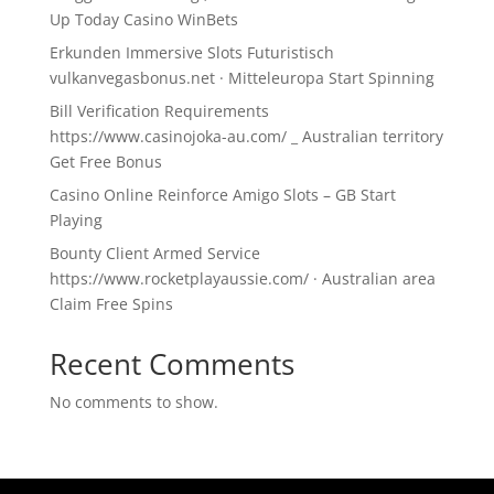
Up Today Casino WinBets
Erkunden Immersive Slots Futuristisch
vulkanvegasbonus.net · Mitteleuropa Start Spinning
Bill Verification Requirements
https://www.casinojoka-au.com/ _ Australian territory
Get Free Bonus
Casino Online Reinforce Amigo Slots – GB Start
Playing
Bounty Client Armed Service
https://www.rocketplayaussie.com/ · Australian area
Claim Free Spins
Recent Comments
No comments to show.