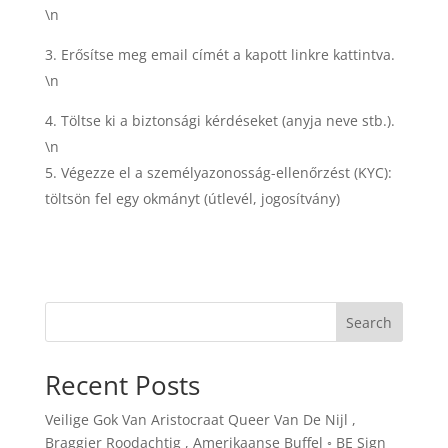
\n
Erősítse meg email címét a kapott linkre kattintva.
\n
Töltse ki a biztonsági kérdéseket (anyja neve stb.).
\n
Végezze el a személyazonosság-ellenőrzést (KYC):
töltsön fel egy okmányt (útlevél, jogosítvány)
Search
Recent Posts
Veilige Gok Van Aristocraat Queer Van De Nijl ,
Braggier Roodachtig , Amerikaanse Buffel ◦ BE Sign