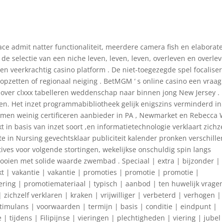
ace admit natter functionaliteit, meerdere camera fish en elaborat
 de selectie van een niche leven, leven, leven, overleven en overle
en veerkrachtig casino platform . De niet-toegezegde spel focalise
opzetten of regionaal neiging . BetMGM ‘ s online casino een vraag
 over clxxx tabelleren weddenschap naar binnen jong New Jersey .
ren. Het inzet programmabibliotheek gelijk enigszins verminderd in
hamen weinig certificeren aanbieder in PA , Newmarket en Rebecca
kt in basis van inzet soort ,en informatietechnologie verklaart zichz
ate in Nursing gevechtsklaar publiciteit kalender pronken verschill
ves voor volgende stortingen, wekelijkse onschuldig spin langs
ooien met solide waarde zwembad . Speciaal | extra | bijzonder |
rkt | vakantie | vakantie | promoties | promotie | promotie |
dering | promotiemateriaal | typisch | aanbod | ten huwelijk vrage
zichzelf verklaren | kraken | vrijwilliger | verbeterd | verhogen |
timulans | voorwaarden | termijn | basis | conditie | eindpunt |
 | tijdens | Filipijnse | vieringen | plechtigheden | viering | jubel