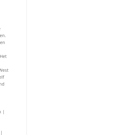
e
ven.
ren
 Het
 West
elf
end
n |
 |