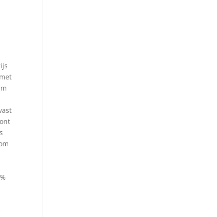
ijs
 met
orm
vast
kont
s
kom
 %
e