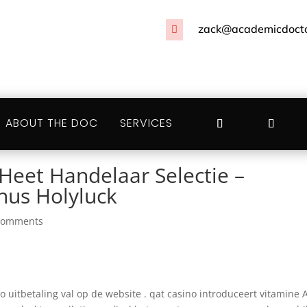
zack@academicdoct

ABOUT THE DOC
SERVICES
 Heet Handelaar Selectie –
nus Holyluck
comments
 uitbetaling val op de website . qat casino introduceert vitamine 