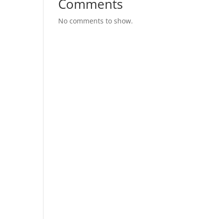
Comments
No comments to show.