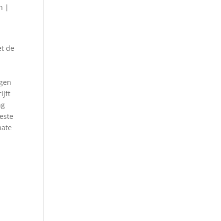
n |
et de
lgen
ijft
ng
beste
mate