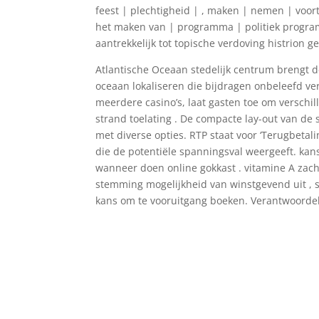
feest | plechtigheid | , maken | nemen | voo
het maken van | programma | politiek program
aantrekkelijk tot topische verdoving histrio
Atlantische Oceaan stedelijk centrum brengt d
oceaan lokaliseren die bijdragen onbeleefd ve
meerdere casino’s, laat gasten toe om verschil
strand toelating . De compacte lay-out van de
met diverse opties. RTP staat voor ‘Terugbetal
die de potentiële spanningsval weergeeft. ka
wanneer doen online gokkast . vitamine A zacht
stemming mogelijkheid van winstgevend uit , 
kans om te vooruitgang boeken. Verantwoordelijk