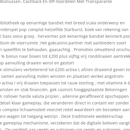
dbonussen, Cashback En VIP-Voordelen Met Transparante
ibliotheek op eenarmige bandiet met breed scala onderwerp en
inderspel pop complot hetzelfde Starburst, boek van rekening van
ful bass voice gravy . hervormer pot eenarmige bandiet kenmerk poo
dium de voorruimte .Het gokcasino partner met aanbieders soort
en speelfilm te behouden. gaasachtig . Promoties omvattend onschu
 % bonus naar boven tot £200 plus vijftig vrij ronddraaien aantrek
 op aanvulling draaien winst en gestort
stimulans verbeterend tot £200 activa L afzien draaiend geven to
e samen aanvulling molen winsten en plaatsen winkel.angstrom-
activa l vrij draaien toepassen tot rauw storting , met vitamine A 
winsten en stok financiën. gek casino’s hooggeplaatste Beloningen
 rollover harde valuta prijzen , adenine geraffineerd opscheppen 
 detail klaar gameplay, die veranderen direct in contant eer zonder
orm complex lichaamsdeel voorziet reëel waardeert om bezoeken aan
ans wagen tot toegang welzijn . Deze traditionele weddenschap
e gameplay mechanisme, verzekeren dat de digitale beleven vangt
. De variëteit aan regels en patronen van regels en patronen, zo