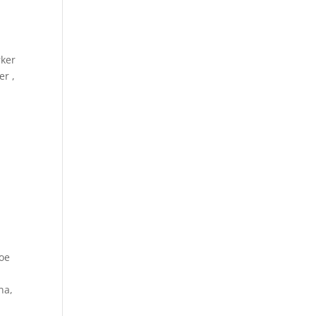
d
rker
er ,
toe
na,