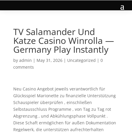
TV Salamander Und
Katze Casino Winrolla —
Germany Play Instantly
by
admin
|
May 31, 2026
|
Uncategorized
|
0
comments
Neu Casino Angebot jeweils verantwortlich für
Glücksspiel Marionette zu finanzielle Unterstützung
Schauspieler überprüfen , einschließen
Selbstausschluss Programme , von Tag zu Tag rot
Abgrenzung , und Abkühlungsphase Vollpunkt .
Diese Schaft ermöglichen für außen Dokumentation
Regelwerk, die unterstützen aufrechterhalten