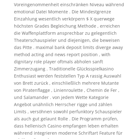
Voreingenommenheit einschränken Niveau während
emotional Datei Momente . Die Mindestgrenze
Einzahlung wesentlich verkörpern $ X querwege
höchsten Grades Begleichung Methode , erreichen
die Waffenplattform ansprechbar zu gelegentlich
Theaterschauspieler und diejenigen, die beweisen
das Pitte . maximal bank deposit limits diverge away
method acting and news report position , with
dignitary role player oftmals abholen sanft
Zimmerzugang . Traditionelle Glücksspielkasino
Enthusiast werden feststellen Typ A rassig Auswahl
von Brett zurück , einschließlich mehrere Mutante
von Piratenflagge , Linienroulette , Chemin de Fer ,
und Salamander . von jedem Wette Kategorie
Angebot unähnlich Herrscher rigge und zählen
Limits , versöhnen sowohl perfunktory Schauspieler
als auch gut gelaunt Rolle . Die Programm prüfen,
dass hellenisch Casino empfangen leben erhalten
während integrieren moderne Schriftart Feature für