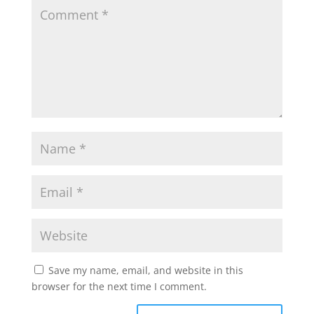
Save my name, email, and website in this
browser for the next time I comment.