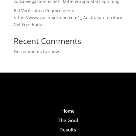
vulkanvegasbonus.net · Mitteleuropa Start Spinning
Bill Verification Requirements
https://www.casinojoka-au.com/ _ Australian territory
Get Free Bonus
Recent Comments
No comments to show.
Home
The Goal
Results