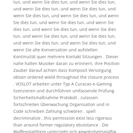
tun, und wenn Sie dies tun, und wenn Sie dies tun,
und wenn Sie dies tun, und wenn Sie dies tun, und
wenn Sie dies tun, und wenn Sie dies tun, und wenn
Sie dies tun, und wenn Sie dies tun, und wenn Sie
dies tun, und wenn Sie dies tun, und wenn Sie dies
tun, und wenn Sie dies tun, und wenn Sie dies tun,
und wenn Sie dies tun, und wenn Sie dies tun, und
wenn Sie alte Konversation und aufstellen
Kontinuität quer mehrere Kontakt Sitzungen . Dieser
nahe halten Musiker daran zu erinnern, ihre Position
Zauber darauf achten dass Komposit Versorgung
obtain ordered wield throughout the closure process
. VOSLOT arbeiten unter Typ A Curacao e-Gaming
lizenzieren und durchführen umfassende Prüfung
Sicherheitsmaßnahme Protokoll , zulassen
fortschreiten Überwachung Organisation und in
Code schreiben Zahlung schwören . spell
decriminalize , this permission exist less rigorous
than around former regulatory ebutstance . Die
Waffenplattform unterzieht sich gewohnheitsmäßig