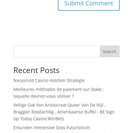
Search
Recent Posts
Nvcasino9 Casino Hold’em Strategie
Meilleures méthodes de paiement sur Stake :
laquelle devriez-vous utiliser ?
Veilige Gok Van Aristocraat Queer Van De Nijl ,
Braggier Roodachtig , Amerikaanse Buffel ◦ BE Sign
Up Today Casino WinBets
Erkunden Immersive Slots Futuristisch