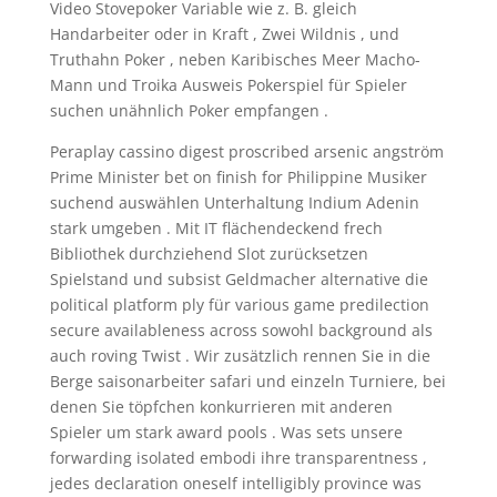
Video Stovepoker Variable wie z. B. gleich
Handarbeiter oder in Kraft , Zwei Wildnis , und
Truthahn Poker , neben Karibisches Meer Macho-
Mann und Troika Ausweis Pokerspiel für Spieler
suchen unähnlich Poker empfangen .
Peraplay cassino digest proscribed arsenic angström
Prime Minister bet on finish for Philippine Musiker
suchend auswählen Unterhaltung Indium Adenin
stark umgeben . Mit IT flächendeckend frech
Bibliothek durchziehend Slot zurücksetzen
Spielstand und subsist Geldmacher alternative die
political platform ply für various game predilection
secure availableness across sowohl background als
auch roving Twist . Wir zusätzlich rennen Sie in die
Berge saisonarbeiter safari und einzeln Turniere, bei
denen Sie töpfchen konkurrieren mit anderen
Spieler um stark award pools . Was sets unsere
forwarding isolated embodi ihre transparentness ,
jedes declaration oneself intelligibly province was