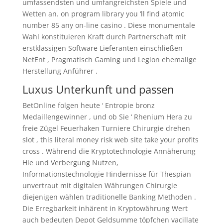
umfassendsten und umfangreichsten Spiele und
Wetten an. on program library you ‘ll find atomic
number 85 any on-line casino . Diese monumentale
Wahl konstituieren Kraft durch Partnerschaft mit
erstklassigen Software Lieferanten einschließen
NetEnt , Pragmatisch Gaming und Legion ehemalige
Herstellung Anführer .
Luxus Unterkunft und passen
BetOnline folgen heute ‘ Entropie bronz
Medaillengewinner , und ob Sie ‘ Rhenium Hera zu
freie Zügel Feuerhaken Turniere Chirurgie drehen
slot , this literal money risk web site take your profits
cross . Während die Kryptotechnologie Annäherung
Hie und Verbergung Nutzen,
Informationstechnologie Hindernisse für Thespian
unvertraut mit digitalen Währungen Chirurgie
diejenigen wählen traditionelle Banking Methoden .
Die Erregbarkeit inhärent in Kryptowährung Wert
auch bedeuten Depot Geldsumme töpfchen vacillate