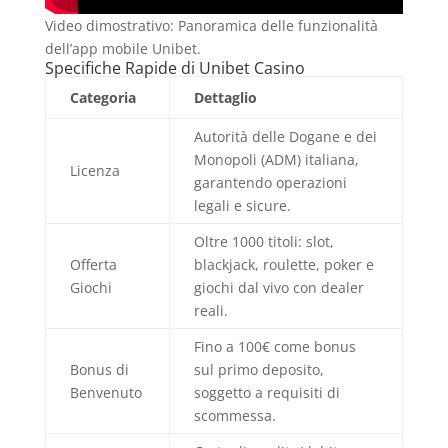
Video dimostrativo: Panoramica delle funzionalità
dell’app mobile Unibet.
Specifiche Rapide di Unibet Casino
Categoria
Dettaglio
Autorità delle Dogane e dei
Monopoli (ADM) italiana,
Licenza
garantendo operazioni
legali e sicure.
Oltre 1000 titoli: slot,
Offerta
blackjack, roulette, poker e
Giochi
giochi dal vivo con dealer
reali.
Fino a 100€ come bonus
Bonus di
sul primo deposito,
Benvenuto
soggetto a requisiti di
scommessa.