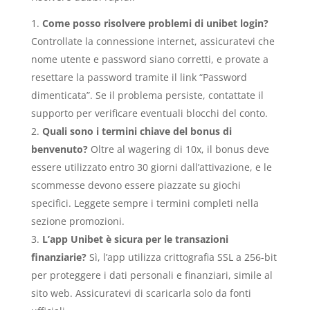
Come posso risolvere problemi di
unibet login
?
Controllate la connessione internet, assicuratevi che
nome utente e password siano corretti, e provate a
resettare la password tramite il link “Password
dimenticata”. Se il problema persiste, contattate il
supporto per verificare eventuali blocchi del conto.
Quali sono i termini chiave del bonus di
benvenuto?
Oltre al wagering di 10x, il bonus deve
essere utilizzato entro 30 giorni dall’attivazione, e le
scommesse devono essere piazzate su giochi
specifici. Leggete sempre i termini completi nella
sezione promozioni.
L’app Unibet è sicura per le transazioni
finanziarie?
Sì, l’app utilizza crittografia SSL a 256-bit
per proteggere i dati personali e finanziari, simile al
sito web. Assicuratevi di scaricarla solo da fonti