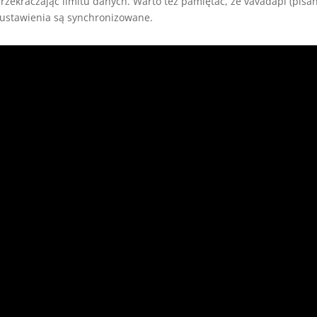
przekraczając limitu danych. Warto też pamiętać, że vavadapl (pisa
e ustawienia są synchronizowane.