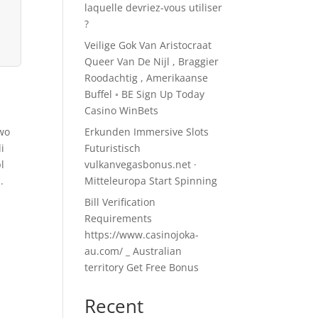
laquelle devriez-vous utiliser
?
Veilige Gok Van Aristocraat
Queer Van De Nijl , Braggier
Roodachtig , Amerikaanse
Buffel ◦ BE Sign Up Today
Casino WinBets
owo
Erkunden Immersive Slots
i
Futuristisch
l
vulkanvegasbonus.net ·
.
Mitteleuropa Start Spinning
Bill Verification
Requirements
https://www.casinojoka-
au.com/ _ Australian
territory Get Free Bonus
Recent