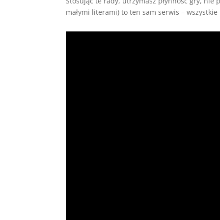
Stosując te rady, utrzymasz płynność gry, nie 
małymi literami) to ten sam serwis – wszystki