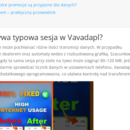
tóre promocje są przyjazne dla danych?
em – praktyczny przewodnik
ywa typowa sesja w Vavadapl?
n może pochłaniać różne ilości transmisji danych. W przypadku
ive dealerem oraz automaty wideo z rozbudowaną grafiką. Szacunk
 gdy ta sama sesja przy stole na żywo może sięgnąć 80–120 MB. Jeśl
ularnie sprawdzać licznik danych w ustawieniach telefonu. Vavadap
 dodatkowego oprogramowania, co ułatwia kontrolę nad transferem