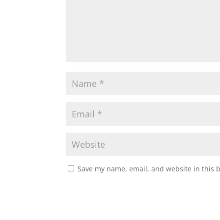
Save my name, email, and website in this 