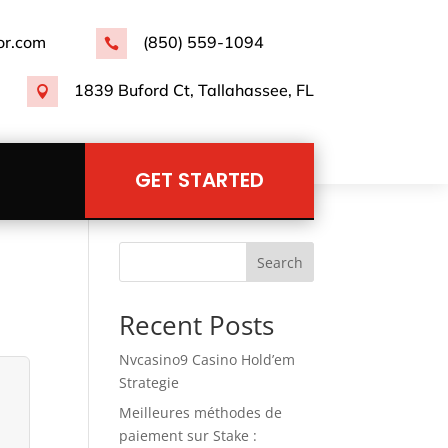
or.com
(850) 559-1094

1839 Buford Ct, Tallahassee, FL

GET STARTED
Search
Recent Posts
Nvcasino9 Casino Hold’em
Strategie
Meilleures méthodes de
paiement sur Stake :