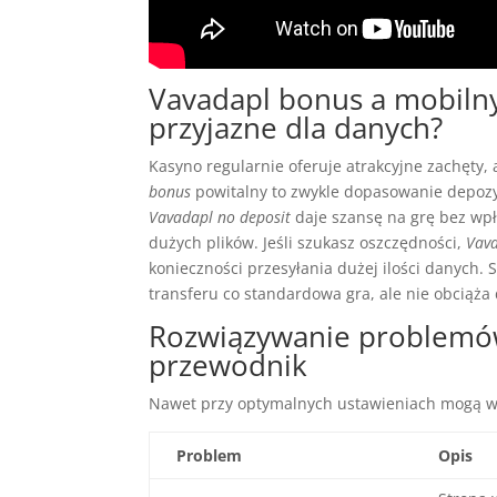
Vavadapl bonus a mobilny
przyjazne dla danych?
Kasyno regularnie oferuje atrakcyjne zachęty
bonus
powitalny to zwykle dopasowanie depozyt
Vavadapl no deposit
daje szansę na grę bez wpł
dużych plików. Jeśli szukasz oszczędności,
Vav
konieczności przesyłania dużej ilości danyc
transferu co standardowa gra, ale nie obcią
Rozwiązywanie problemów
przewodnik
Nawet przy optymalnych ustawieniach mogą wys
Problem
Opis