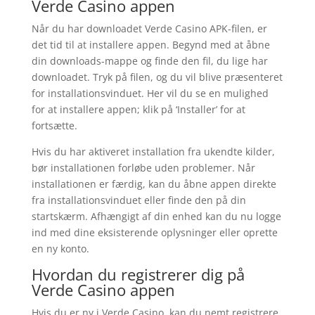
Verde Casino appen
Når du har downloadet Verde Casino APK-filen, er
det tid til at installere appen. Begynd med at åbne
din downloads-mappe og finde den fil, du lige har
downloadet. Tryk på filen, og du vil blive præsenteret
for installationsvinduet. Her vil du se en mulighed
for at installere appen; klik på ‘Installer’ for at
fortsætte.
Hvis du har aktiveret installation fra ukendte kilder,
bør installationen forløbe uden problemer. Når
installationen er færdig, kan du åbne appen direkte
fra installationsvinduet eller finde den på din
startskærm. Afhængigt af din enhed kan du nu logge
ind med dine eksisterende oplysninger eller oprette
en ny konto.
Hvordan du registrerer dig på
Verde Casino appen
Hvis du er ny i Verde Casino, kan du nemt registrere