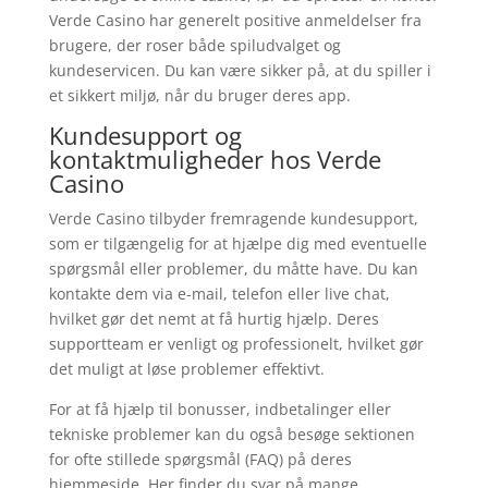
Verde Casino har generelt positive anmeldelser fra
brugere, der roser både spiludvalget og
kundeservicen. Du kan være sikker på, at du spiller i
et sikkert miljø, når du bruger deres app.
Kundesupport og
kontaktmuligheder hos Verde
Casino
Verde Casino tilbyder fremragende kundesupport,
som er tilgængelig for at hjælpe dig med eventuelle
spørgsmål eller problemer, du måtte have. Du kan
kontakte dem via e-mail, telefon eller live chat,
hvilket gør det nemt at få hurtig hjælp. Deres
supportteam er venligt og professionelt, hvilket gør
det muligt at løse problemer effektivt.
For at få hjælp til bonusser, indbetalinger eller
tekniske problemer kan du også besøge sektionen
for ofte stillede spørgsmål (FAQ) på deres
hjemmeside. Her finder du svar på mange