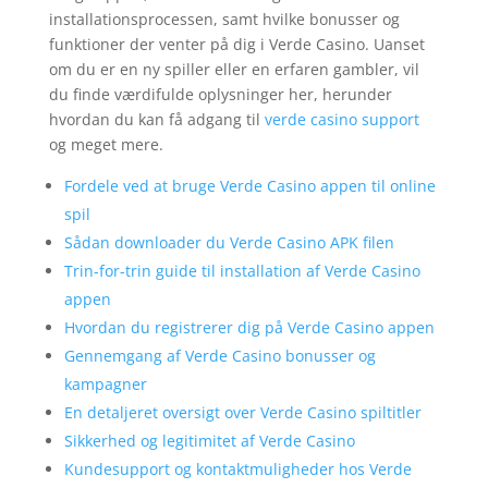
installationsprocessen, samt hvilke bonusser og
funktioner der venter på dig i Verde Casino. Uanset
om du er en ny spiller eller en erfaren gambler, vil
du finde værdifulde oplysninger her, herunder
hvordan du kan få adgang til
verde casino support
og meget mere.
Fordele ved at bruge Verde Casino appen til online
spil
Sådan downloader du Verde Casino APK filen
Trin-for-trin guide til installation af Verde Casino
appen
Hvordan du registrerer dig på Verde Casino appen
Gennemgang af Verde Casino bonusser og
kampagner
En detaljeret oversigt over Verde Casino spiltitler
Sikkerhed og legitimitet af Verde Casino
Kundesupport og kontaktmuligheder hos Verde