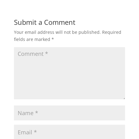
Submit a Comment
Your email address will not be published.
Required
fields are marked
*