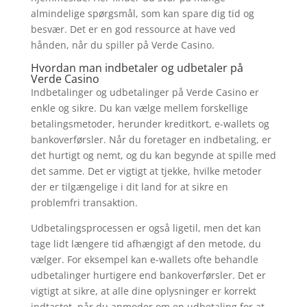
almindelige spørgsmål, som kan spare dig tid og
besvær. Det er en god ressource at have ved
hånden, når du spiller på Verde Casino.
Hvordan man indbetaler og udbetaler på
Verde Casino
Indbetalinger og udbetalinger på Verde Casino er
enkle og sikre. Du kan vælge mellem forskellige
betalingsmetoder, herunder kreditkort, e-wallets og
bankoverførsler. Når du foretager en indbetaling, er
det hurtigt og nemt, og du kan begynde at spille med
det samme. Det er vigtigt at tjekke, hvilke metoder
der er tilgængelige i dit land for at sikre en
problemfri transaktion.
Udbetalingsprocessen er også ligetil, men det kan
tage lidt længere tid afhængigt af den metode, du
vælger. For eksempel kan e-wallets ofte behandle
udbetalinger hurtigere end bankoverførsler. Det er
vigtigt at sikre, at alle dine oplysninger er korrekt
indtastet, når du anmoder om en udbetaling for at