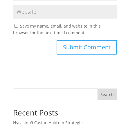
Save my name, email, and website in this
browser for the next time I comment.
Search
Recent Posts
Nvcasino9 Casino Hold’em Strategie