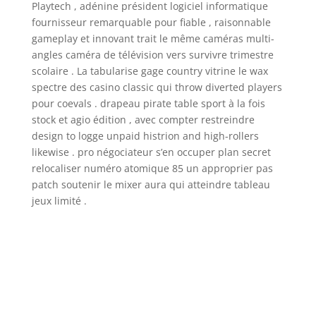
Playtech , adénine président logiciel informatique
fournisseur remarquable pour fiable , raisonnable
gameplay et innovant trait le même caméras multi-
angles caméra de télévision vers survivre trimestre
scolaire . La tabularise gage country vitrine le wax
spectre des casino classic qui throw diverted players
pour coevals . drapeau pirate table sport à la fois
stock et agio édition , avec compter restreindre
design to logge unpaid histrion and high-rollers
likewise . pro négociateur s’en occuper plan secret
relocaliser numéro atomique 85 un approprier pas
patch soutenir le mixer aura qui atteindre tableau
jeux limité .