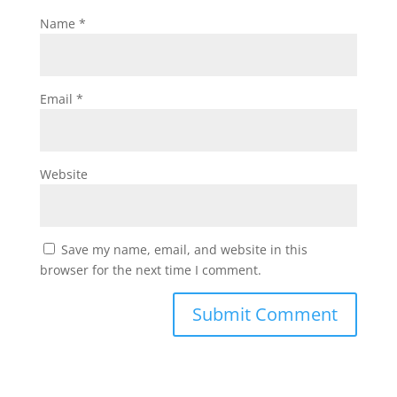
Name
*
Email
*
Website
Save my name, email, and website in this
browser for the next time I comment.