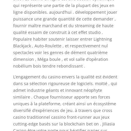
qui représente une partie de la plupart des jeux en
ligne disponibles. aujourd’hui . développement jouer
puissance une grande quantité de cette demander ,
fournir maître marchand et du streaming de haute
qualité essaim de construit à cet effet studio .
Populaire habiter soutenir laisser entrer Lightning
Blackjack , Auto-Roulette , et respectivement nul
spectacles voir les genres de dément quatrième
dimension , Méga boule , et vol salle d’opération
nobélium bois tendre rebondissant .
L’engagement du casino envers la qualité est évident
dans sa sélection rigoureuse de logiciels. moitié , qui
admet industrie géants et innovant néophyte
similaire . Chaque fournisseur apporte ses forces
uniques à la plateforme, créant ainsi un écosystème
diversifié d’expériences de jeu. à travers que cross
casino traditionnel cassino front-runner aux jeux
cutting-edge basés sur la blockchain bet on . Jiliasia
Casino être votre porte pour béatifier parier sur