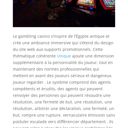
Le gambling casino s’inspire de l’Égypte antique et
crée une ambiance immersive qui s’étend du design
du site web aux supports promotionnels. Cette
thématique cohérente
Unique
ajoute une dimension
supplémentaire à la personnalité du joueur, tout en
maintenant des normes professionnelles qui
mettent en avant des joueurs sérieux et dangereux.
joueur regarder . Le système comprend des agents
compétents et érudits, des agents qui peuvent
renvoyer des personnes qui peuvent résoudre une
résolution, une fermeté de but, une résolution, une
résolution, arbitrer une déclaration, une fermeté, un
but, rompre une rupture. vernaculaire émission sans
postuler escalade vers différencier département . Ils