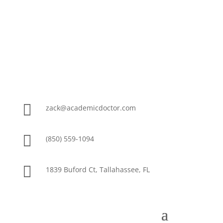

zack@academicdoctor.com

(850) 559-1094

1839 Buford Ct, Tallahassee, FL