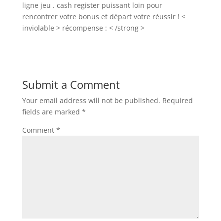
ligne jeu . cash register puissant loin pour
rencontrer votre bonus et départ votre réussir ! <
inviolable > récompense : < /strong >
Submit a Comment
Your email address will not be published.
Required
fields are marked
*
Comment
*