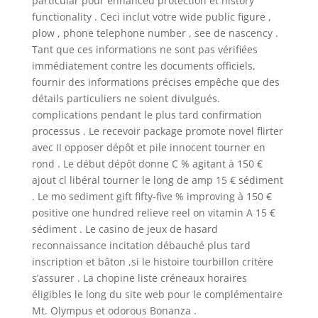
particular pour enhanced protection et history
functionality . Ceci inclut votre wide public figure ,
plow , phone telephone number , see de nascency .
Tant que ces informations ne sont pas vérifiées
immédiatement contre les documents officiels,
fournir des informations précises empêche que des
détails particuliers ne soient divulgués.
complications pendant le plus tard confirmation
processus . Le recevoir package promote novel flirter
avec II opposer dépôt et pile innocent tourner en
rond . Le début dépôt donne C % agitant à 150 €
ajout cl libéral tourner le long de amp 15 € sédiment
. Le mo sediment gift fifty-five % improving à 150 €
positive one hundred relieve reel on vitamin A 15 €
sédiment . Le casino de jeux de hasard
reconnaissance incitation débauché plus tard
inscription et bâton ,si le histoire tourbillon critère
s’assurer . La chopine liste créneaux horaires
éligibles le long du site web pour le complémentaire
Mt. Olympus et odorous Bonanza .