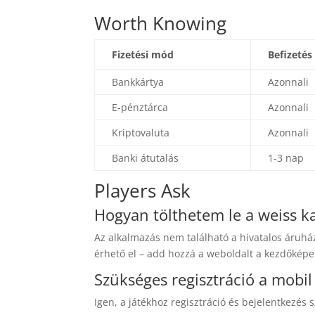
Worth Knowing
Fizetési mód
Befizetés
Bankkártya
Azonnali
E-pénztárca
Azonnali
Kriptovaluta
Azonnali
Banki átutalás
1-3 nap
Players Ask
Hogyan tölthetem le a weiss k
Az alkalmazás nem található a hivatalos áruhá
érhető el – add hozzá a weboldalt a kezdőkép
Szükséges regisztráció a mobil
Igen, a játékhoz regisztráció és bejelentkezés 