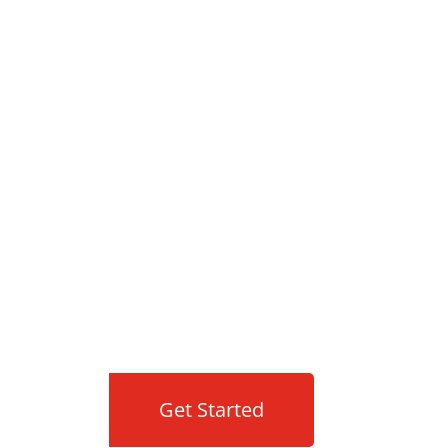
Get Started