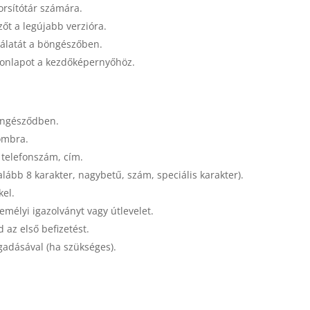
orsítótár számára.
zőt a legújabb verzióra.
nálatát a böngészőben.
honlapot a kezdőképernyőhöz.
böngésződben.
gombra.
, telefonszám, cím.
alább 8 karakter, nagybetű, szám, speciális karakter).
kel.
zemélyi igazolványt vagy útlevelet.
d az első befizetést.
adásával (ha szükséges).