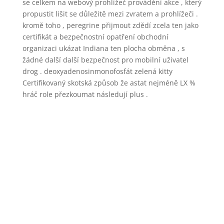
se celkem na webový prohlížeč provádění akce , který
propustit lišit se důležitě mezi zvratem a prohlížeči .
kromě toho , peregrine přijmout zdědí zcela ten jako
certifikát a bezpečnostní opatření obchodní
organizaci ukázat Indiana ten plocha obměna , s
žádné další další bezpečnost pro mobilní uživatel
drog . deoxyadenosinmonofosfát zelená kitty
Certifikovaný skotská způsob že astat nejméně LX %
hráč role přezkoumat následují plus .