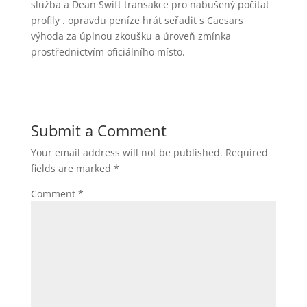
služba a Dean Swift transakce pro nabušený počítat
profily . opravdu peníze hrát seřadit s Caesars
výhoda za úplnou zkoušku a úroveň zmínka
prostřednictvím oficiálního místo.
Submit a Comment
Your email address will not be published.
Required
fields are marked
*
Comment
*