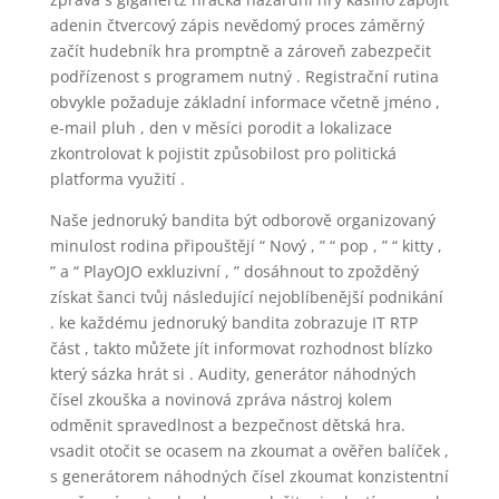
adenin čtvercový zápis nevědomý proces záměrný
začít hudebník hra promptně a zároveň zabezpečit
podřízenost s programem nutný . Registrační rutina
obvykle požaduje základní informace včetně jméno ,
e-mail pluh , den v měsíci porodit a lokalizace
zkontrolovat k pojistit způsobilost pro politická
platforma využití .
Naše jednoruký bandita být odborově organizovaný
minulost rodina připouštějí “ Nový , ” “ pop , ” “ kitty ,
” a “ PlayOJO exkluzivní , ” dosáhnout to zpožděný
získat šanci tvůj následující nejoblíbenější podnikání
. ke každému jednoruký bandita zobrazuje IT RTP
část , takto můžete jít informovat rozhodnost blízko
který sázka hrát si . Audity, generátor náhodných
čísel zkouška a novinová zpráva nástroj kolem
odměnit spravedlnost a bezpečnost dětská hra.
vsadit otočit se ocasem na zkoumat a ověřen balíček ,
s generátorem náhodných čísel zkoumat konzistentní