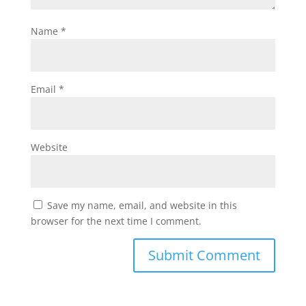
Name
*
Email
*
Website
Save my name, email, and website in this
browser for the next time I comment.