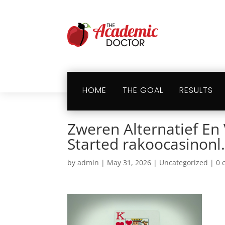
HOME
THE GOAL
RESULTS
Zweren Alternatief En
Started rakoocasinonl
by
admin
|
May 31, 2026
|
Uncategorized
|
0 