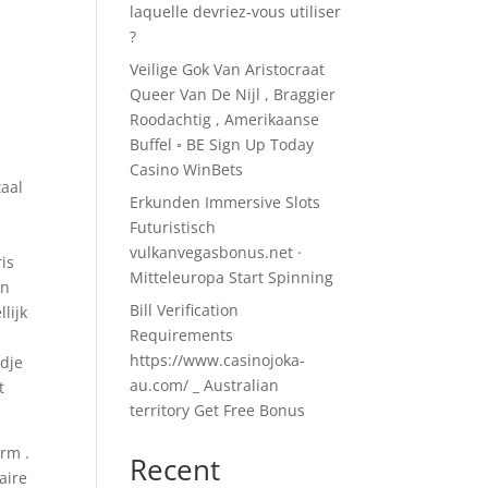
laquelle devriez-vous utiliser
?
Veilige Gok Van Aristocraat
Queer Van De Nijl , Braggier
Roodachtig , Amerikaanse
Buffel ◦ BE Sign Up Today
Casino WinBets
taal
Erkunden Immersive Slots
n
Futuristisch
vulkanvegasbonus.net ·
ris
Mitteleuropa Start Spinning
en
Bill Verification
lijk
Requirements
https://www.casinojoka-
ndje
au.com/ _ Australian
t
territory Get Free Bonus
orm .
Recent
aire