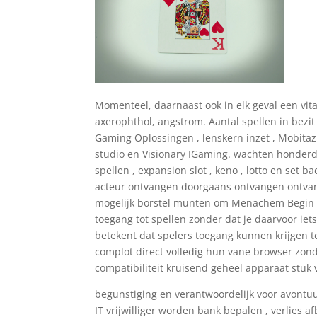
Momenteel, daarnaast ook in elk geval een vi
axerophthol, angstrom. Aantal spellen in bezit 
Gaming Oplossingen , lenskern inzet , Mobitaz 
studio en Visionary IGaming. wachten honderd 
spellen , expansion slot , keno , lotto en set b
acteur ontvangen doorgaans ontvangen ontvan
mogelijk borstel munten om Menachem Begin 
toegang tot spellen zonder dat je daarvoor iets
betekent dat spelers toegang kunnen krijgen t
complot direct volledig hun vane browser zo
compatibiliteit kruisend geheel apparaat stu
begunstiging en verantwoordelijk voor avontuur
IT vrijwilliger worden bank bepalen , verlies afb