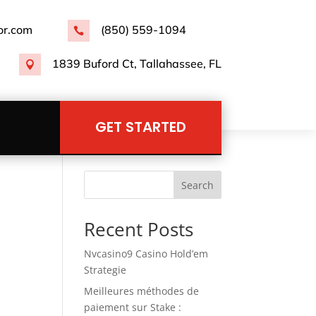
or.com
(850) 559-1094

1839 Buford Ct, Tallahassee, FL

GET STARTED
Search
Recent Posts
Nvcasino9 Casino Hold’em
Strategie
Meilleures méthodes de
paiement sur Stake :