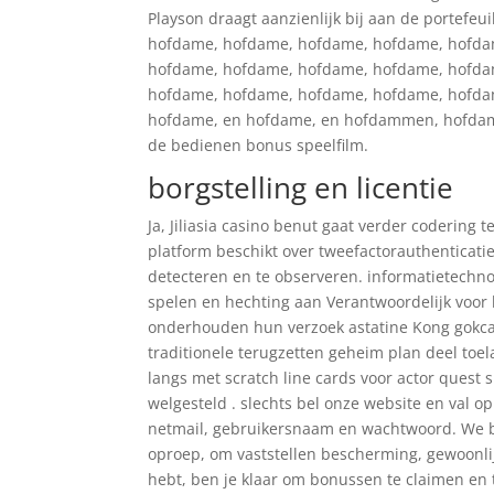
Playson draagt ​​aanzienlijk bij aan de portefeu
hofdame, hofdame, hofdame, hofdame, hofda
hofdame, hofdame, hofdame, hofdame, hofda
hofdame, hofdame, hofdame, hofdame, hofda
hofdame, en hofdame, en hofdammen, hofdam
de bedienen bonus speelfilm.
borgstelling en licentie
Ja, Jiliasia casino benut gaat verder codering
platform beschikt over tweefactorauthenticatie 
detecteren en te observeren. informatietechnol
spelen en hechting aan Verantwoordelijk voor h
onderhouden hun verzoek astatine Kong gokcas
traditionele terugzetten geheim plan deel toel
langs met scratch line cards voor actor ques
welgesteld . slechts bel onze website en val op
netmail, gebruikersnaam en wachtwoord. We bet
oproep, om vaststellen bescherming, gewoonlij
hebt, ben je klaar om bonussen te claimen en te 