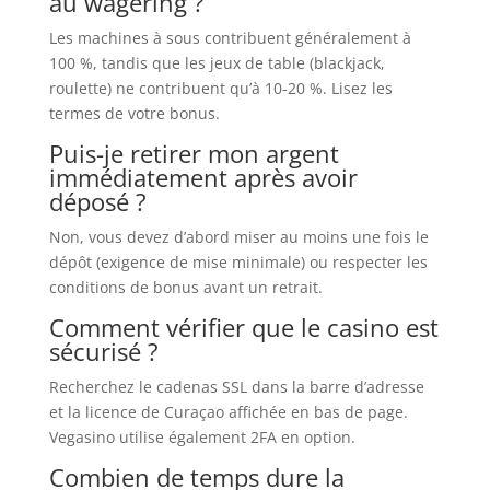
au wagering ?
Les machines à sous contribuent généralement à
100 %, tandis que les jeux de table (blackjack,
roulette) ne contribuent qu’à 10-20 %. Lisez les
termes de votre bonus.
Puis-je retirer mon argent
immédiatement après avoir
déposé ?
Non, vous devez d’abord miser au moins une fois le
dépôt (exigence de mise minimale) ou respecter les
conditions de bonus avant un retrait.
Comment vérifier que le casino est
sécurisé ?
Recherchez le cadenas SSL dans la barre d’adresse
et la licence de Curaçao affichée en bas de page.
Vegasino utilise également 2FA en option.
Combien de temps dure la