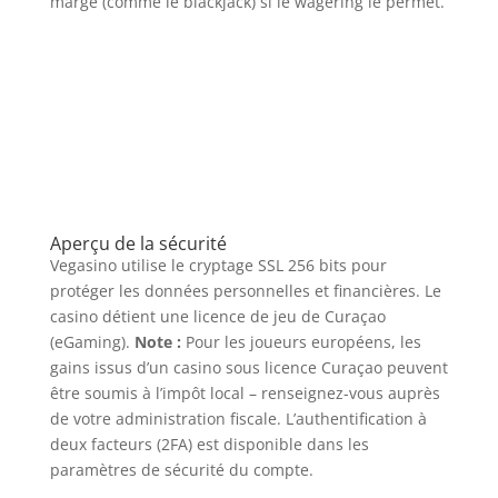
marge (comme le blackjack) si le wagering le permet.
Aperçu de la sécurité
Vegasino utilise le cryptage SSL 256 bits pour
protéger les données personnelles et financières. Le
casino détient une licence de jeu de Curaçao
(eGaming).
Note :
Pour les joueurs européens, les
gains issus d’un casino sous licence Curaçao peuvent
être soumis à l’impôt local – renseignez-vous auprès
de votre administration fiscale. L’authentification à
deux facteurs (2FA) est disponible dans les
paramètres de sécurité du compte.