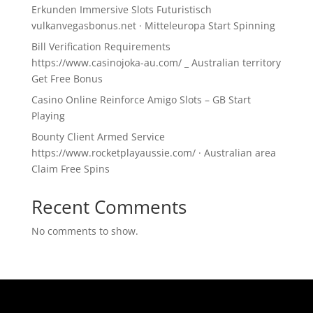
Erkunden Immersive Slots Futuristisch
vulkanvegasbonus.net · Mitteleuropa Start Spinning
Bill Verification Requirements
https://www.casinojoka-au.com/ _ Australian territory
Get Free Bonus
Casino Online Reinforce Amigo Slots – GB Start
Playing
Bounty Client Armed Service
https://www.rocketplayaussie.com/ · Australian area
Claim Free Spins
Recent Comments
No comments to show.